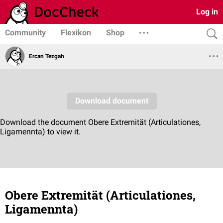
Log in
Community
Flexikon
Shop
Ercan Tezgah
Obere Extremität (Articulationes,
Ligamennta)