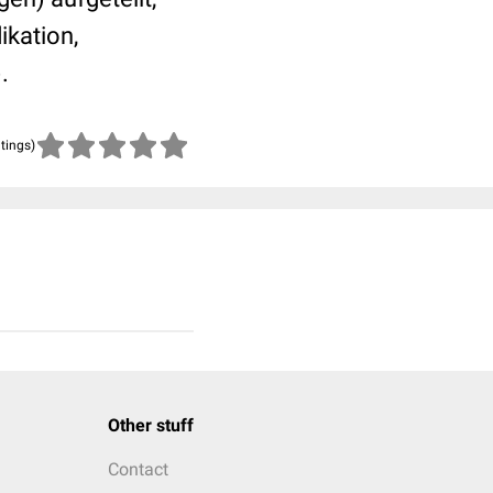
kation,
.
atings)
Other stuff
Contact