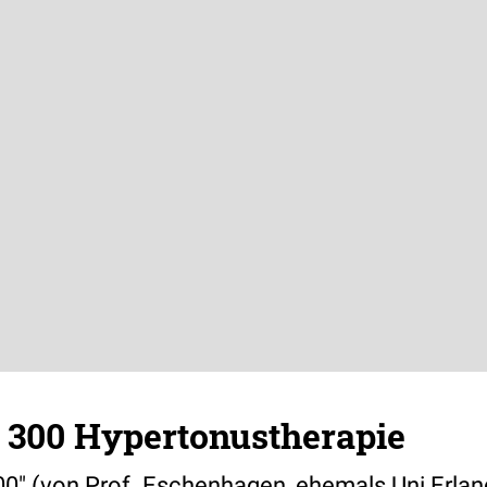
300 Hypertonustherapie
0" (von Prof. Eschenhagen, ehemals Uni Erlang