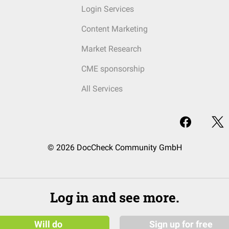
Login Services
Content Marketing
Market Research
CME sponsorship
All Services
© 2026 DocCheck Community GmbH
Log in and see more.
Will do
Sign up for free