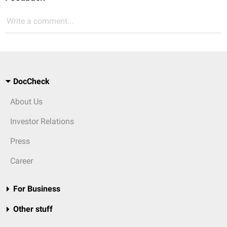
Write a comment...
DocCheck
About Us
Investor Relations
Press
Career
For Business
Other stuff