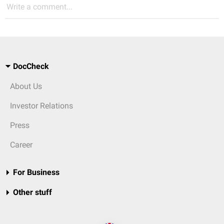
Write a comment...
DocCheck
About Us
Investor Relations
Press
Career
For Business
Other stuff