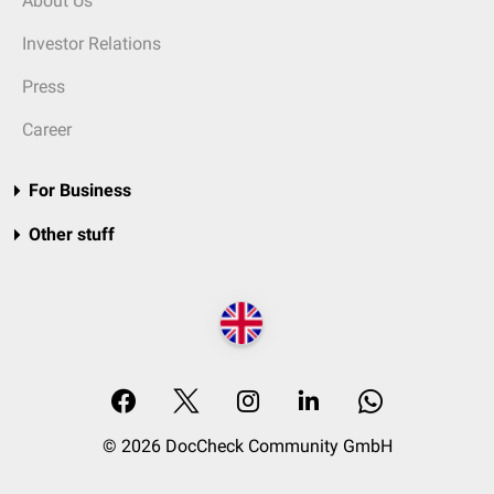
About Us
Investor Relations
Press
Career
For Business
Other stuff
© 2026 DocCheck Community GmbH