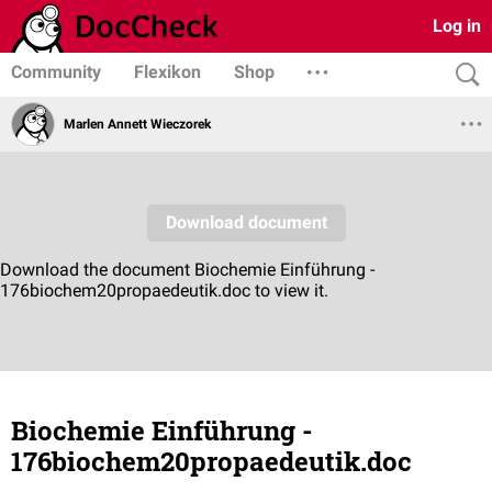
Log in
Community
Flexikon
Shop
Marlen Annett Wieczorek
Biochemie Einführung -
176biochem20propaedeutik.doc