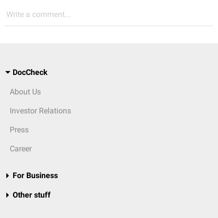
Write a comment...
DocCheck
About Us
Investor Relations
Press
Career
For Business
Other stuff