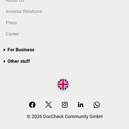
About Us
Investor Relations
Press
Career
For Business
Other stuff
© 2026 DocCheck Community GmbH