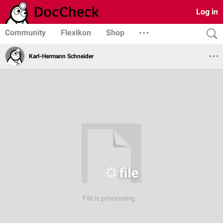
Log in
Community
Flexikon
Shop
Karl-Hermann Schneider
File is processing...