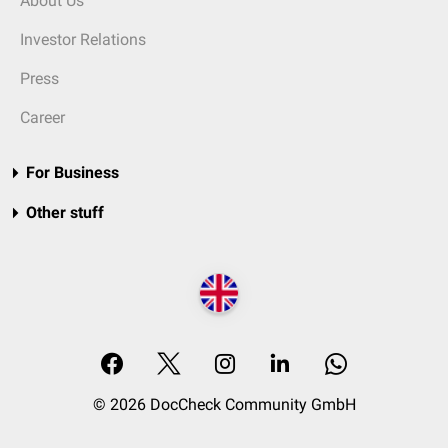
About Us
Investor Relations
Press
Career
For Business
Other stuff
© 2026 DocCheck Community GmbH