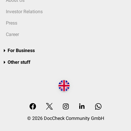
About Us
Investor Relations
Press
Career
For Business
Other stuff
© 2026 DocCheck Community GmbH