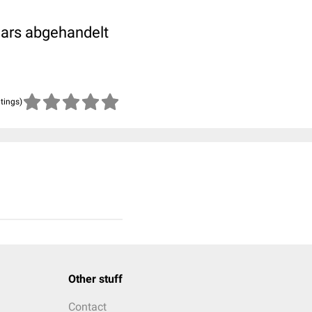
nars abgehandelt
atings)
Other stuff
Contact