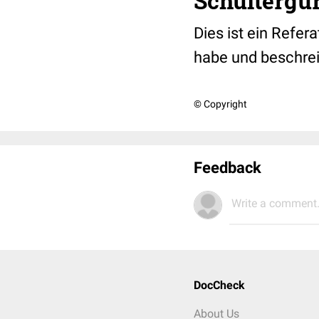
Schultergür
Dies ist ein Refe
habe und beschrei
© Copyright
Feedback
Write a comment.
DocCheck
About Us