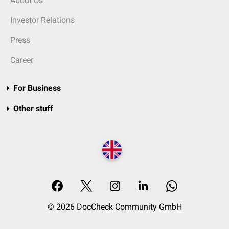
About Us
Investor Relations
Press
Career
For Business
Other stuff
© 2026 DocCheck Community GmbH