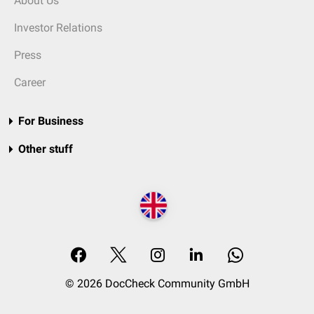
About Us
Investor Relations
Press
Career
For Business
Other stuff
© 2026 DocCheck Community GmbH