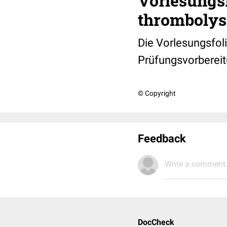
Vorlesungsf
thrombolys
Die Vorlesungsfoli
Prüfungsvorbereit
© Copyright
Feedback
Write a comment.
DocCheck