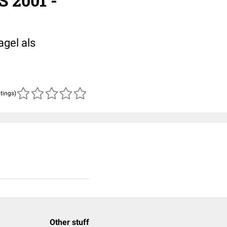
S 2001 -
agel als
atings)
Other stuff