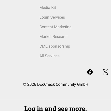
Media Kit
Login Services
Content Marketing
Market Research
CME sponsorship
All Services
© 2026 DocCheck Community GmbH
Log in and see more.