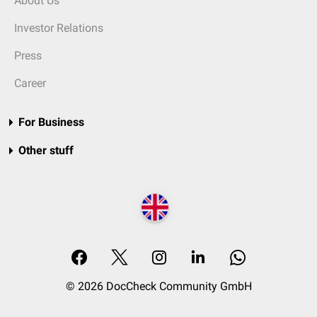
About Us
Investor Relations
Press
Career
For Business
Other stuff
© 2026 DocCheck Community GmbH