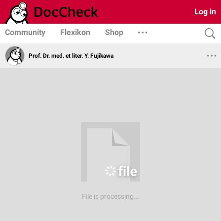
Log in
Community
Flexikon
Shop
Prof. Dr. med. et liter. Y. Fujikawa
File is processing...