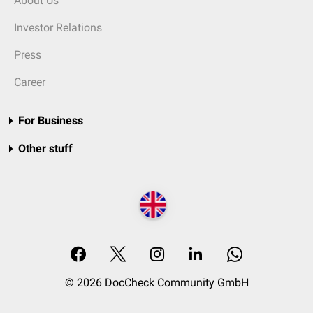
About Us
Investor Relations
Press
Career
For Business
Other stuff
© 2026 DocCheck Community GmbH