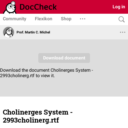
Log in
Community
Flexikon
Shop
Prof. Martin C. Michel
Cholinerges System -
2993cholinerg.rtf