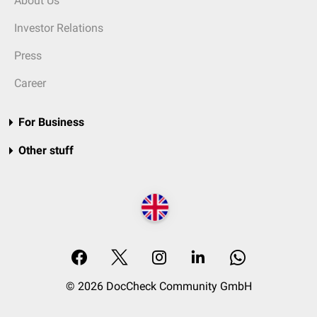
About Us
Investor Relations
Press
Career
For Business
Other stuff
© 2026 DocCheck Community GmbH