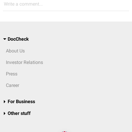
Write a comment...
DocCheck
About Us
Investor Relations
Press
Career
For Business
Other stuff