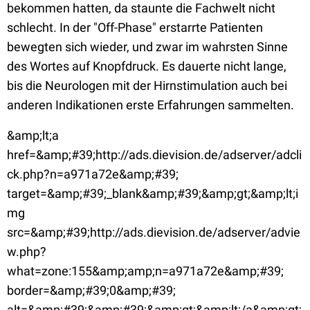
bekommen hatten, da staunte die Fachwelt nicht
schlecht. In der "Off-Phase" erstarrte Patienten
bewegten sich wieder, und zwar im wahrsten Sinne
des Wortes auf Knopfdruck. Es dauerte nicht lange,
bis die Neurologen mit der Hirnstimulation auch bei
anderen Indikationen erste Erfahrungen sammelten.
&amp;lt;a
href=&amp;#39;http://ads.dievision.de/adserver/adcli
ck.php?n=a971a72e&amp;#39;
target=&amp;#39;_blank&amp;#39;&amp;gt;&amp;lt;i
mg
src=&amp;#39;http://ads.dievision.de/adserver/advie
w.php?
what=zone:155&amp;amp;n=a971a72e&amp;#39;
border=&amp;#39;0&amp;#39;
alt=&amp;#39;&amp;#39;&amp;gt;&amp;lt;/a&amp;gt;