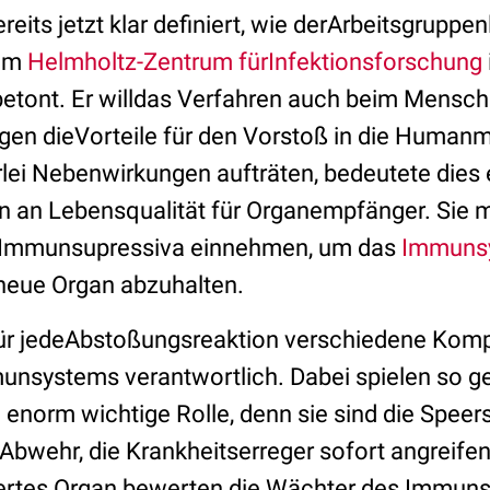
reits jetzt klar definiert, wie derArbeitsgruppen
vom
Helmholtz-Zentrum fürInfektionsforschung
betont. Er willdas Verfahren auch beim Mensch
egen dieVorteile für den Vorstoß in die Humanm
ei Nebenwirkungen aufträten, bedeutete dies 
n an Lebensqualität für Organempfänger. Sie 
h Immunsupressiva einnehmen, um das
Immuns
eue Organ abzuhalten.
 für jedeAbstoßungsreaktion verschiedene Ko
nsystems verantwortlich. Dabei spielen so ge
 enorm wichtige Rolle, denn sie sind die Speer
Abwehr, die Krankheitserreger sofort angreifen
iertes Organ bewerten die Wächter des Immun