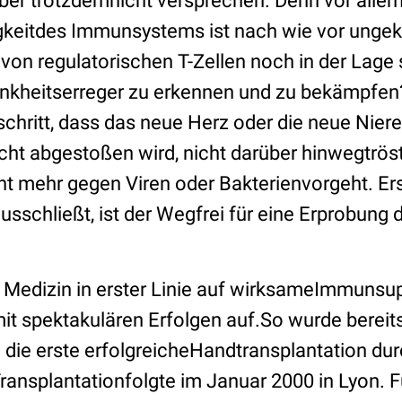
ber trotzdemnicht versprechen. Denn vor allem
gkeitdes Immunsystems ist nach wie vor ungekl
on regulatorischen T-Zellen noch in der Lage 
nkheitserreger zu erkennen und zu bekämpfen?
chritt, dass das neue Herz oder die neue Nier
icht abgestoßen wird, nicht darüber hinwegtrös
 mehr gegen Viren oder Bakterienvorgeht. Er
usschließt, ist der Wegfrei für eine Erprobung
e Medizin in erster Linie auf wirksameImmunsup
mit spektakulären Erfolgen auf.So wurde berei
 die erste erfolgreicheHandtransplantation dur
Transplantationfolgte im Januar 2000 in Lyon. 