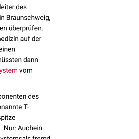
leiter des
in Braunschweig,
en überprüfen.
edizin auf der
einen
müssten dann
ystem
vom
mponenten des
nannte T-
spitze
. Nur: Auchein
systemsals fremd