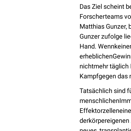
Das Ziel scheint be
Forscherteams 
Matthias Gunzer, 
Gunzer zufolge li
Hand. Wennkeinerl
erheblichenGewin
nichtmehr täglic
Kampfgegen das n
Tatsächlich sind
menschlichenImmu
Effektorzelleneine
derkörpereigenen 
neues, transplant