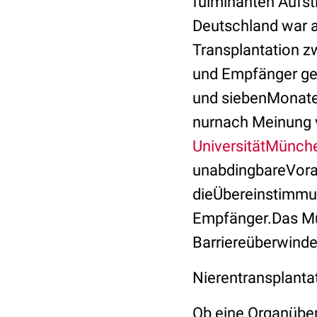
fulminanten Aufsti
Deutschland war 
Transplantation z
und Empfänger gel
und siebenMonate 
nurnach Meinung 
UniversitätMünch
unabdingbareVorau
dieÜbereinstimmu
Empfänger.Das Mü
Barriereüberwinde
Nierentransplanta
Ob eine Organübert