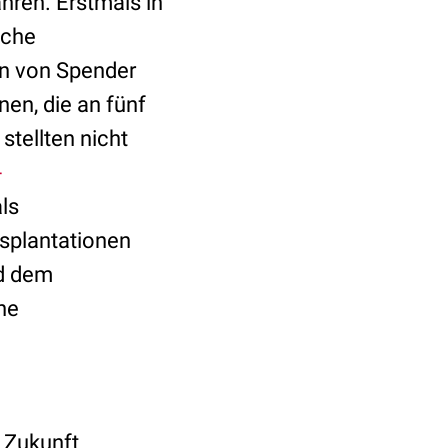
ahren. Erstmals in
iche
en von Spender
en, die an fünf
tellten nicht
-
ls
splantationen
d dem
he
n Zukunft