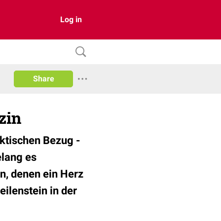
Log in
Share
zin
aktischen Bezug -
elang es
n, denen ein Herz
ilenstein in der