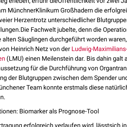
eg erleben, erfuhr dieÖffentlichkeit vor zwei J
am MünchnerKlinikum Großhadern die erfolgre
weier Herzentrotz unterschiedlicher Blutgrupp
ungen.Die Fachwelt jubelte, denn die Operation
alten Säuglingen durchgeführt worden waren, s
von Heinrich Netz von der
Ludwig-Maximilians
en
(LMU) einen Meilenstein dar. Bis dahin galt a
ssetzung für die Durchführung von Organtran
ng der Blutgruppen zwischen dem Spender un
nchener Team konnte erstmals diese natürlic
n.
tionen: Biomarker als Prognose-Tool
ragung erfolgreich verlaufen wird, lässtsich i