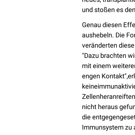
und stoßen es de
Genau diesen Eff
aushebeln. Die For
veränderten diese 
"Dazu brachten wir
mit einem weitere
engen Kontakt",erl
keineimmunaktivie
Zellenheranreifte
nicht heraus gefu
die entgegengeset
Immunsystem zu ak