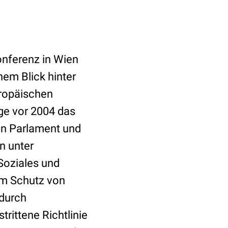
onferenz in Wien
nem Blick hinter
uropäischen
nge vor 2004 das
en Parlament und
n unter
Soziales und
um Schutz von
 durch
rittene Richtlinie