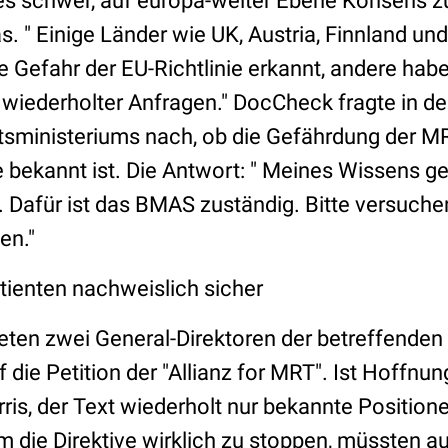
 es schwer, auf europa-weiter Ebene Konsens zu
as. " Einige Länder wie UK, Austria, Finnland un
e Gefahr der EU-Richtlinie erkannt, andere hab
 wiederholter Anfragen." DocCheck fragte in de
sministeriums nach, ob die Gefährdung der MR
e bekannt ist. Die Antwort: " Meines Wissens g
 Dafür ist das BMAS zuständig. Bitte versuchen
en."
tienten nachweislich sicher
ten zwei General-Direktoren der betreffende
die Petition der "Allianz for MRT". Ist Hoffnu
rris, der Text wiederholt nur bekannte Position
die Direktive wirklich zu stoppen, müssten au