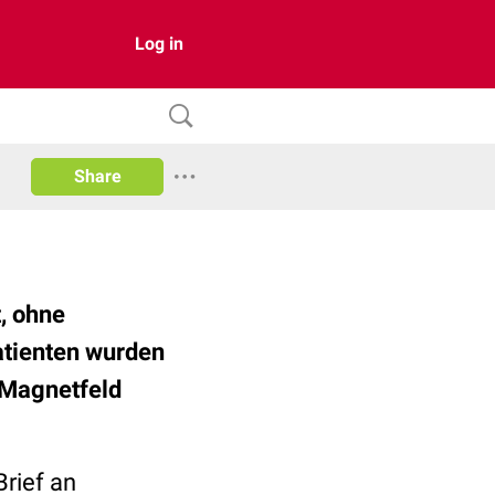
Log in
Share
, ohne
atienten wurden
 Magnetfeld
rief an