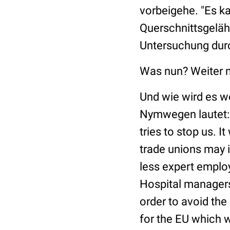
vorbeigehe. "Es ka
Querschnittsgelä
Untersuchung dur
Was nun? Weiter 
Und wie wird es w
Nymwegen lautet: "
tries to stop us. I
trade unions may i
less expert emplo
Hospital managers 
order to avoid the 
for the EU which w