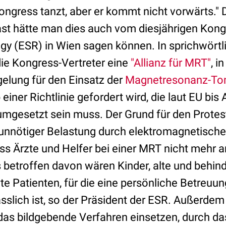
Kongress tanzt, aber er kommt nicht vorwärts." D
ast hätte man dies auch vom diesjährigen Kon
gy (ESR) in Wien sagen können. In sprichwörtli
ie Kongress-Vertreter eine
"Allianz für MRT"
, 
lung für den Einsatz der
Magnetresonanz-To
iner Richtlinie gefordert wird, die laut EU bis A
mgesetzt sein muss. Der Grund für den Protest:
unnötiger Belastung durch elektromagnetische
dass Ärzte und Helfer bei einer MRT nicht mehr
 betroffen davon wären Kinder, alte und behi
te Patienten, für die eine persönliche Betreuu
slich ist, so der Präsident der ESR. Außerde
e das bildgebende Verfahren einsetzen, durch d