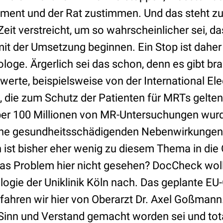
ment und der Rat zustimmen. Und das steht zur 
eit verstreicht, um so wahrscheinlicher sei, da
it der Umsetzung beginnen. Ein Stop ist daher
loge. Ärgerlich sei das schon, denn es gibt br
erte, beispielsweise von der International Ele
 die zum Schutz der Patienten für MRTs gelte
über 100 Millionen von MR-Untersuchungen wu
ne gesundheitsschädigenden Nebenwirkungen r
ist bisher eher wenig zu diesem Thema in die Ö
as Problem hier nicht gesehen? DocCheck wol
ologie der Uniklinik Köln nach. Das geplante EU
fahren wir hier von Oberarzt Dr. Axel Goßmann.
Sinn und Verstand gemacht worden sei und total