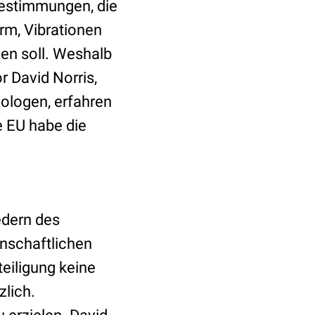
estimmungen, die
m, Vibrationen
zen soll. Weshalb
r David Norris,
ologen, erfahren
e EU habe die
edern des
nschaftlichen
eiligung keine
zlich.