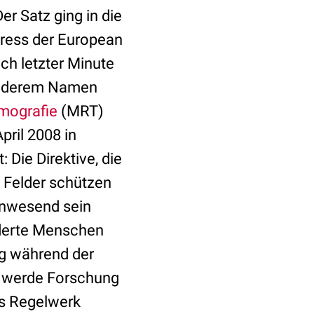
er Satz ging in die
gress der European
ch letzter Minute
in derem Namen
mografie
(MRT)
pril 2008 in
 Die Direktive, die
 Felder schützen
 anwesend sein
nderte Menschen
ng während der
m werde Forschung
as Regelwerk