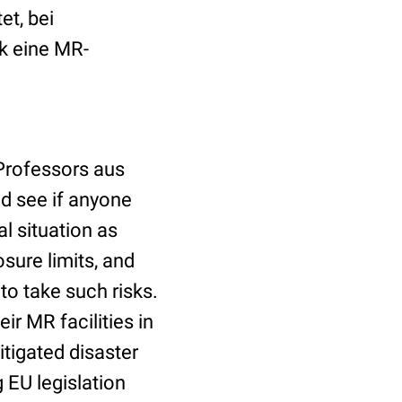
et, bei
k eine MR-
Professors aus
nd see if anyone
al situation as
sure limits, and
o take such risks.
r MR facilities in
itigated disaster
 EU legislation