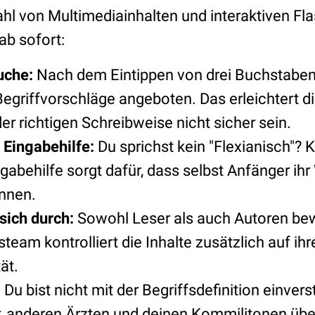
ahl von Multimediainhalten und interaktiven Fl
ab sofort:
uche:
Nach dem Eintippen von drei Buchstabe
egriffvorschläge angeboten. Das erleichtert di
 der richtigen Schreibweise nicht sicher sein.
Eingabehilfe:
Du sprichst kein "Flexianisch"? 
gabehilfe sorgt dafür, dass selbst Anfänger ihr
önnen.
 sich durch:
Sowohl Leser als auch Autoren bewe
team kontrolliert die Inhalte zusätzlich auf ihr
ät.
:
Du bist nicht mit der Begriffsdefinition einver
, anderen Ärzten und deinen Kommilitonen über