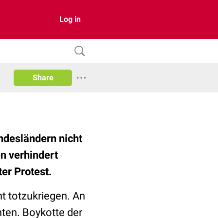
Log in
Share
ndesländern nicht
n verhindert
ter Protest.
t totzukriegen. An
nten. Boykotte der