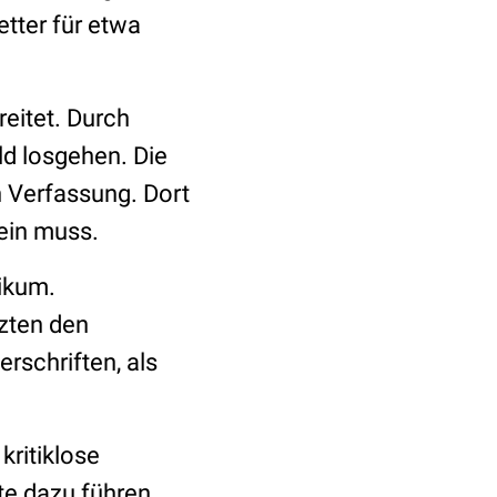
tter für etwa
eitet. Durch
ld losgehen. Die
n Verfassung. Dort
sein muss.
ikum.
tzten den
rschriften, als
kritiklose
te dazu führen,