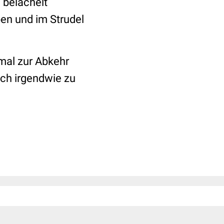
 belächelt
ben und im Strudel
mal zur Abkehr
och irgendwie zu