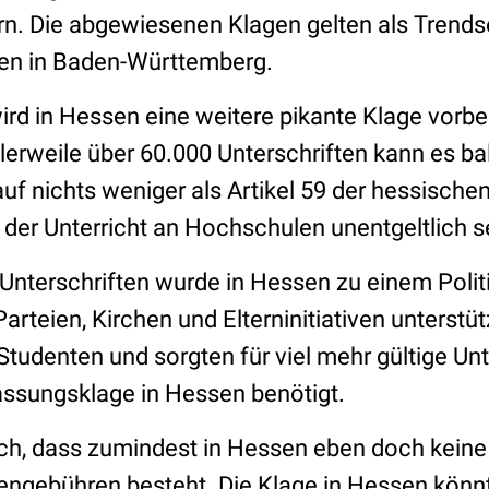
n. Die abgewiesenen Klagen gelten als Trendse
gen in Baden-Württemberg.
d in Hessen eine weitere pikante Klage vorber
erweile über 60.000 Unterschriften kann es ba
auf nichts weniger als Artikel 59 der hessische
s der Unterricht an Hochschulen unentgeltlich 
nterschriften wurde in Hessen zu einem Polit
rteien, Kirchen und Elterninitiativen unterstü
udenten und sorgten für viel mehr gültige Unte
assungsklage in Hessen benötigt.
ich, dass zumindest in Hessen eben doch keine 
iengebühren besteht. Die Klage in Hessen könn