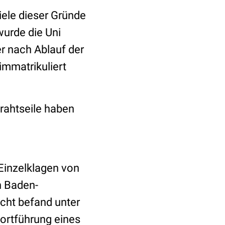
ele dieser Gründe
wurde die Uni
r nach Ablauf der
 immatrikuliert
Drahtseile haben
 Einzelklagen von
n Baden-
cht befand unter
ortführung eines