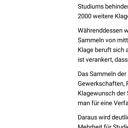
Studiums behinder
2000 weitere Kla
Währenddessen wir
Sammeln von mittl
Klage beruft sich 
ist verankert, das
Das Sammeln der U
Gewerkschaften, Pa
Klagewunsch der St
man für eine Verf
Daraus wird deutl
Mehrheit für Stud