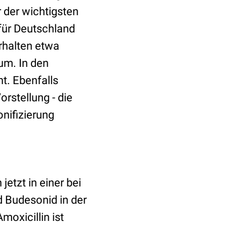
r der wichtigsten
für Deutschland
erhalten etwa
kum. In den
t. Ebenfalls
orstellung - die
nifizierung
jetzt in einer bei
 Budesonid in der
moxicillin ist