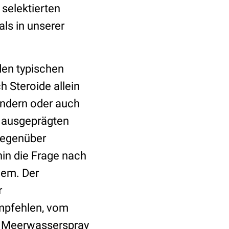
 selektierten
ls in unserer
 den typischen
h Steroide allein
ändern oder auch
g ausgeprägten
gegenüber
hin die Frage nach
blem. Der
r
mpfehlen, vom
as Meerwasserspray