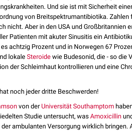
ngskrankheiten. Und sie ist mit Sicherheit eine
rordnung von Breitspektrumantibiotika. Zahlen 
ich nicht. Aber in den USA und Großbritannien 
ler Patienten mit akuter Sinusitis ein Antibioti
 es achtzig Prozent und in Norwegen 67 Prozen
nd lokale
Steroide
wie Budesonid, die - so die V
on der Schleimhaut kontrollieren und eine Chro
at noch jeder dritte Beschwerden!
iamson
von der
Universität Southamptom
haben 
edelten Studie untersucht, was
Amoxicillin
und
t der ambulanten Versorgung wirklich bringen. A