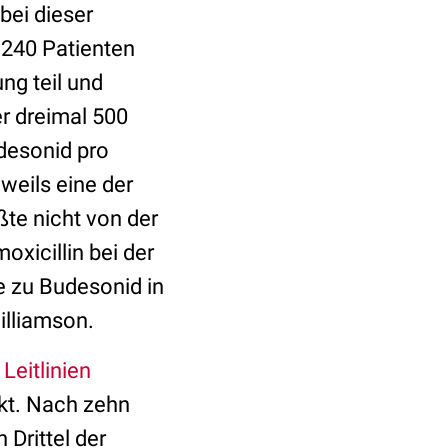
bei dieser
240 Patienten
ng teil und
r dreimal 500
desonid pro
weils eine der
te nicht von der
xicillin bei der
ie zu Budesonid in
illiamson.
n
Leitlinien
kt. Nach zehn
Drittel der