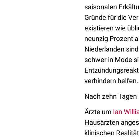
saisonalen Erkältu
Gründe für die Ve
existieren wie übl
neunzig Prozent al
Niederlanden sind
schwer in Mode si
Entzündungsreakti
verhindern helfen.
Nach zehn Tagen h
Ärzte um
Ian Will
Hausärzten angesi
klinischen Realitä