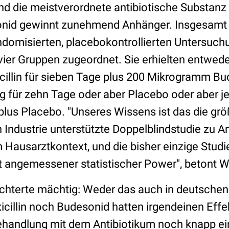
nd die meistverordnete antibiotische Substanz 
sonid gewinnt zunehmend Anhänger. Insgesamt 
domisierten, placebokontrollierten Untersuchu
vier Gruppen zugeordnet. Sie erhielten entwede
illin für sieben Tage plus 200 Mikrogramm Bu
 für zehn Tage oder aber Placebo oder aber je
lus Placebo. "Unseres Wissens ist das die größ
ndustrie unterstützte Doppelblindstudie zu Amo
m Hausarztkontext, und die bisher einzige Stud
t angemessener statistischer Power", betont W
chterte mächtig: Weder das auch in deutsche
illin noch Budesonid hatten irgendeinen Effe
ehandlung mit dem Antibiotikum noch knapp ein 