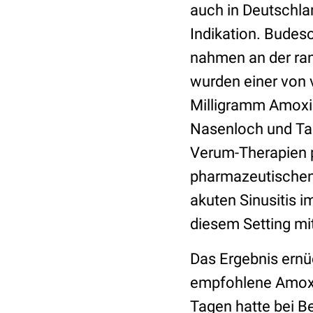
auch in Deutschla
Indikation. Bude
nahmen an der ran
wurden einer von 
Milligramm Amoxic
Nasenloch und Tag
Verum-Therapien p
pharmazeutischen I
akuten Sinusitis i
diesem Setting mi
Das Ergebnis ernü
empfohlene Amoxic
Tagen hatte bei B