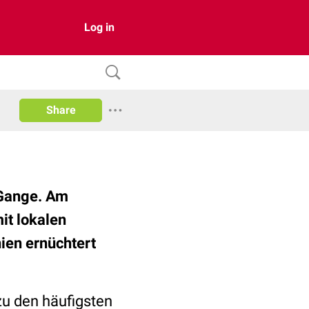
Log in
Share
 Gange. Am
it lokalen
ien ernüchtert
zu den häufigsten