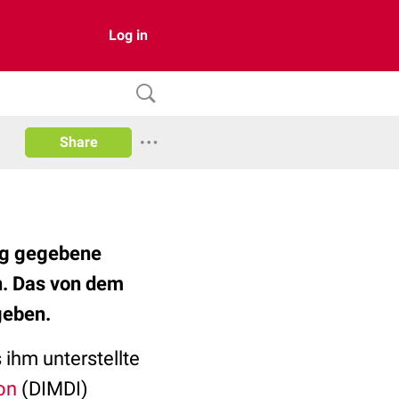
Log in
Share
ag gegebene
n. Das von dem
geben.
ihm unterstellte
on
(DIMDI)