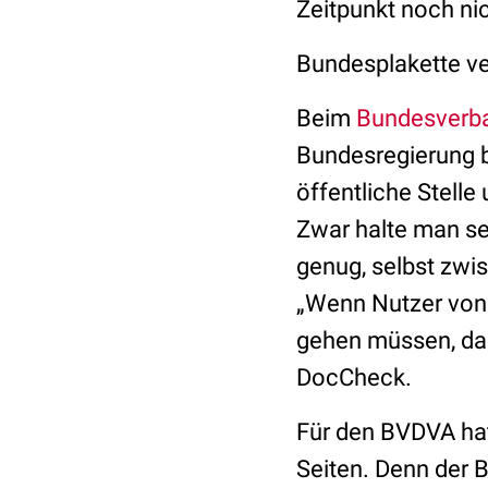
Zeitpunkt noch ni
Bundesplakette v
Beim
Bundesverba
Bundesregierung be
öffentliche Stell
Zwar halte man se
genug, selbst zwi
„Wenn Nutzer von 
gehen müssen, dann
DocCheck.
Für den BVDVA hat
Seiten. Denn der B