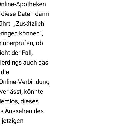
Online-Apotheken
 diese Daten dann
hrt. „Zusätzlich
bringen können“,
n überprüfen, ob
cht der Fall,
llerdings auch das
 die
 Online-Verbindung
verlässt, könnte
lemlos, dieses
das Aussehen des
jetzigen