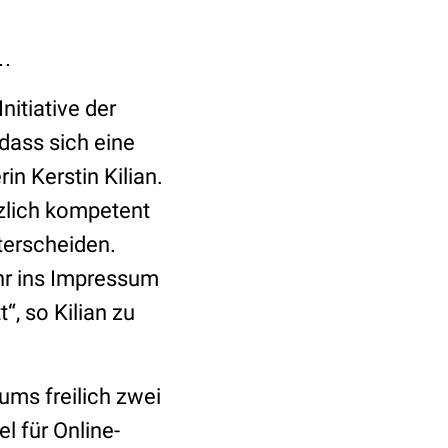
t…
Initiative der
 dass sich eine
n Kerstin Kilian.
zlich kompetent
terscheiden.
hr ins Impressum
“, so Kilian zu
ums freilich zwei
l für Online-