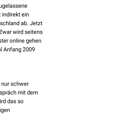
zugelassene
indirekt ein
schland ab. Jetzt
 Zwar wird seitens
ter online gehen
ohl Anfang 2009
t nur schwer
espräch mit dem
ird das so
digen