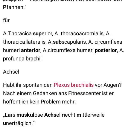
P
fannen.“
für
A.Thoracica
sup
erior, A.
t
horacoacromialis, A.
thoracica
l
ateralis, A.
sub
scapularis, A. circumflexa
humeri
anterior
, A.circumflexa humeri
posterior
, A.
p
rofunda brachii
Achsel
Habt ihr spontan den
Plexus brachialis
vor Augen?
Nach einem Gedanken ans Fitnesscenter ist er
hoffentlich kein Problem mehr:
„
La
rs
muskul
öse
Achs
el
r
iecht
m
ittlerweile
u
nerträglich.“