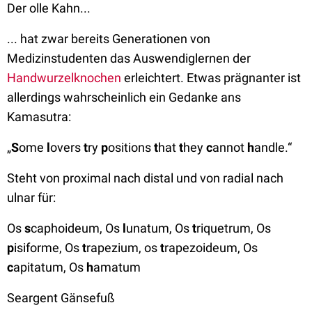
Der olle Kahn...
... hat zwar bereits Generationen von
Medizinstudenten das Auswendiglernen der
Handwurzelknochen
erleichtert. Etwas prägnanter ist
allerdings wahrscheinlich ein Gedanke ans
Kamasutra:
„
S
ome
l
overs
t
ry
p
ositions
t
hat
t
hey
c
annot
h
andle.“
Steht von proximal nach distal und von radial nach
ulnar für:
Os
s
caphoideum, Os
l
unatum, Os
t
riquetrum, Os
p
isiforme, Os
t
rapezium, os
t
rapezoideum, Os
c
apitatum, Os
h
amatum
Seargent Gänsefuß