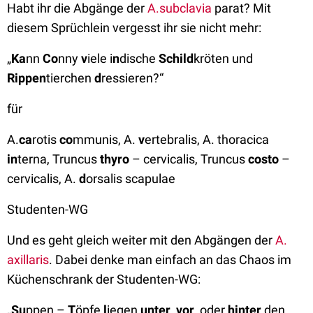
Habt ihr die Abgänge der
A.subclavia
parat? Mit
diesem Sprüchlein vergesst ihr sie nicht mehr:
„
Ka
nn
Co
nny
v
iele i
n
dische
Schild
kröten und
Rippen
tierchen
d
ressieren?“
für
A.
ca
rotis
co
mmunis, A.
v
ertebralis, A. thoracica
in
terna, Truncus
thyro
– cervicalis, Truncus
costo
–
cervicalis, A.
d
orsalis scapulae
Studenten-WG
Und es geht gleich weiter mit den Abgängen der
A.
axillaris
. Dabei denke man einfach an das Chaos im
Küchenschrank der Studenten-WG:
„
Su
ppen –
T
öpfe
l
iegen
unter
,
vor
, oder
hinter
den