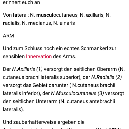
erinnert euch an
Von
la
teral: N.
muscul
ocutaneus, N.
ax
illaris, N.
r
adialis, N.
m
edianus, N.
u
lnaris
ARM
Und zum Schluss noch ein echtes Schmankerl zur
sensiblen
Innervation
des Arms.
Der
N.
A
xillaris (1)
versorgt den seitlichen Oberarm (N.
cutaneus brachi lateralis superior), der
N.
R
adialis (2)
versorgt das Gebiet darunter ( N.cutaneus brachii
lateralis inferior), der
N.
M
usculocutaneus (3)
versorgt
den seitlichen Unterarm (N. cutaneus antebrachii
lateralis).
Und zauberhafterweise ergeben die