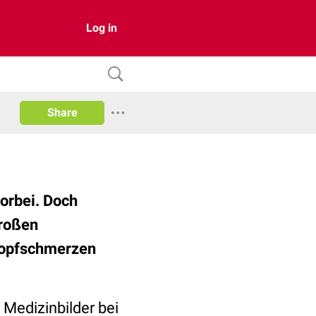
Log in
Share
orbei. Doch
großen
Kopfschmerzen
 Medizinbilder bei