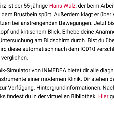
rz ist der 55-jährige
Hans Walz
, der beim Arbei
r dem Brustbein spürt. Außerdem klagt er übe
tzen bei anstrengenden Bewegungen. Jetzt bi
opf und kritischem Blick: Erhebe deine Anamn
 Untersuchung am Bildschirm durch. Bist du üb
rd diese automatisch nach dem ICD10 verschl
verglichen.
nik-Simulator von INMEDEA bietet dir alle diag
nstrumente einer modernen Klinik. Dir stehen d
ur Verfügung. Hintergrundinformationen, Na
s findest du in der virtuellen Bibliothek.
Hier
ge