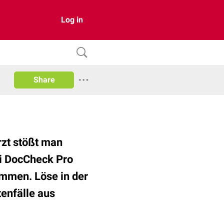
Log in
Share
rzt stößt man
ei DocCheck Pro
ommen. Löse in der
tenfälle aus