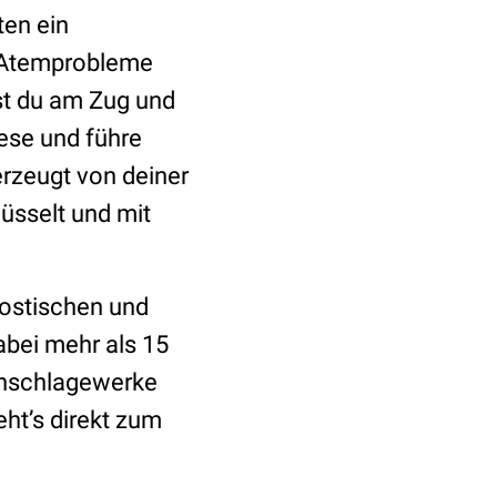
ten ein
r Atemprobleme
st du am Zug und
ese und führe
erzeugt von deiner
üsselt und mit
nostischen und
abei mehr als 15
chschlagewerke
ht’s direkt zum