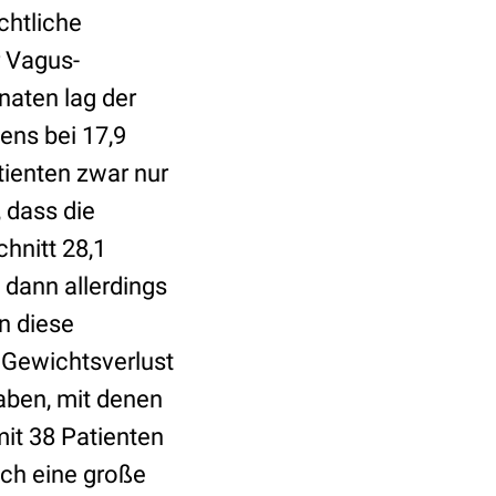
chtliche
r Vagus-
naten lag der
ens bei 17,9
ienten zwar nur
 dass die
chnitt 28,1
 dann allerdings
n diese
r Gewichtsverlust
aben, mit denen
it 38 Patienten
ch eine große