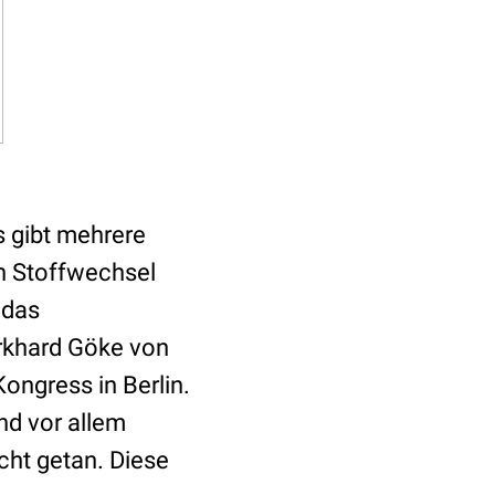
Es gibt mehrere
en Stoffwechsel
 das
rkhard Göke von
ongress in Berlin.
und vor allem
cht getan. Diese