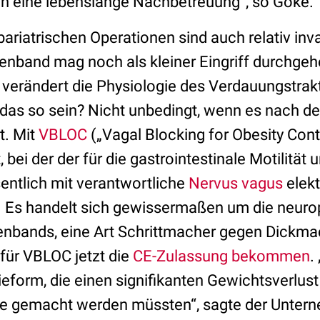
n eine lebenslange Nachbetreuung“, so Göke.
 bariatrischen Operationen sind auch relativ inv
enband mag noch als kleiner Eingriff durchgehe
verändert die Physiologie des Verdauungstrak
s das so sein? Nicht unbedingt, wenn es nach
t. Mit
VBLOC
(„Vagal Blocking for Obesity Contr
bei der der für die gastrointestinale Motilität 
ntlich mit verantwortliche
Nervus vagus
elekt
. Es handelt sich gewissermaßen um die neuro
nbands, eine Art Schrittmacher gegen Dickmac
für VBLOC jetzt die
CE-Zulassung bekommen
.
eform, die einen signifikanten Gewichtsverlust
 gemacht werden müssten“, sagte der Unter