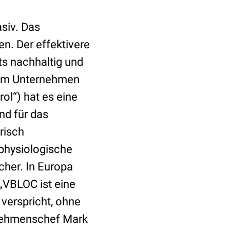
asiv. Das
n. Der effektivere
ts nachhaltig und
 dem Unternehmen
ol“) hat es eine
und für das
risch
physiologische
her. In Europa
 „VBLOC ist eine
 verspricht, ohne
nehmenschef Mark