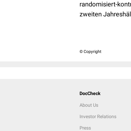
randomisiert-kontro
zweiten Jahreshälf
© Copyright
DocCheck
About Us
Investor Relations
Press