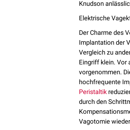
Knudson anlässlic
Elektrische Vagek
Der Charme des Ve
Implantation der 
Vergleich zu ander
Eingriff klein. Vo
vorgenommen. Die 
hochfrequente Imp
Peristaltik
reduzier
durch den Schrittm
Kompensationsmec
Vagotomie wieder