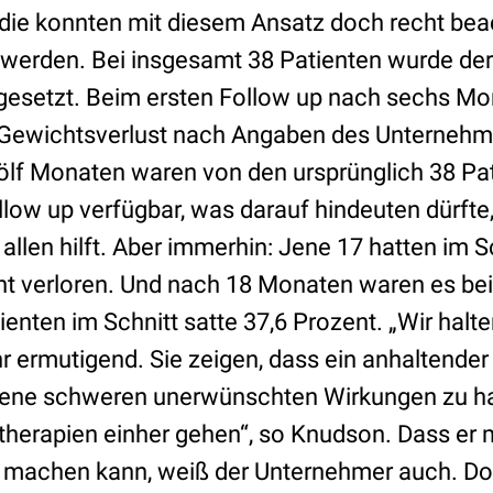
tudie konnten mit diesem Ansatz doch recht bea
t werden. Bei insgesamt 38 Patienten wurde de
gesetzt. Beim ersten Follow up nach sechs Mo
 Gewichtsverlust nach Angaben des Unternehm
lf Monaten waren von den ursprünglich 38 Pat
llow up verfügbar, was darauf hindeuten dürfte,
allen hilft. Aber immerhin: Jene 17 hatten im S
t verloren. Und nach 18 Monaten waren es bei
enten im Schnitt satte 37,6 Prozent. „Wir halte
r ermutigend. Sie zeigen, dass ein anhaltende
 jene schweren unerwünschten Wirkungen zu h
therapien einher gehen“, so Knudson. Dass er m
t machen kann, weiß der Unternehmer auch. Do