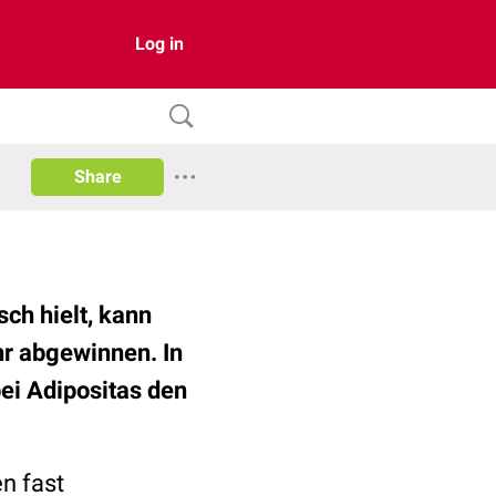
Log in
Share
ch hielt, kann
hr abgewinnen. In
bei Adipositas den
n fast