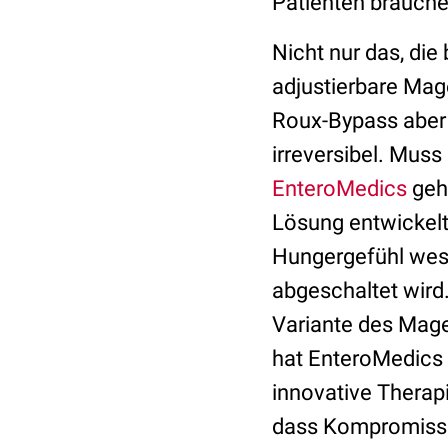
Patienten brauche
Nicht nur das, die
adjustierbare Mag
Roux-Bypass aber 
irreversibel. Mus
EnteroMedics
geh
Lösung entwickelt, 
Hungergefühl wese
abgeschaltet wird
Variante des Mage
hat EnteroMedics 
innovative Therapi
dass Kompromisse