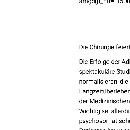
amgdgt_ctr="1500
Die Chirurgie feier
Die Erfolge der Adi
spektakuläre Studi
normalisieren, di
Langzeitüberleben
der Medizinischen 
Wichtig sei allerd
psychosomatische B