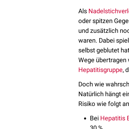
Als
Nadelstichver
oder spitzen Geg
und zusätzlich no
waren. Dabei spielt
selbst geblutet h
Wege übertragen 
Hepatitisgruppe
, 
Doch wie wahrsche
Natürlich hängt e
Risiko wie folgt 
Bei
Hepatitis 
30 %.