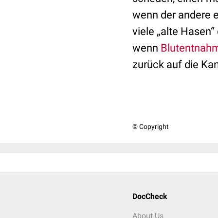
wenn der andere er
viele „alte Hasen
wenn
Blutentnah
zurück auf die Ka
© Copyright
DocCheck
About Us