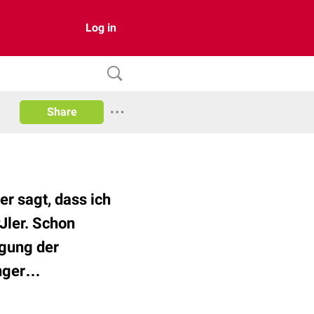
Log in
Share
r sagt, dass ich
Jler. Schon
rgung der
inger…