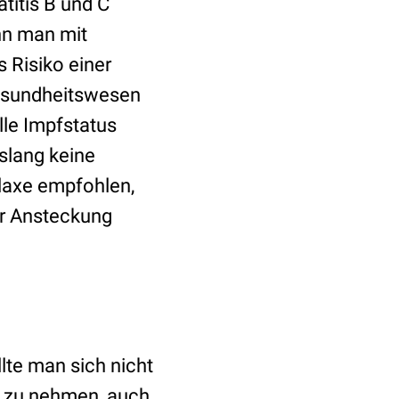
titis B und C
nn man mit
 Risiko einer
Gesundheitswesen
elle Impfstatus
islang keine
ylaxe empfohlen,
er Ansteckung
lte man sich nicht
r zu nehmen, auch