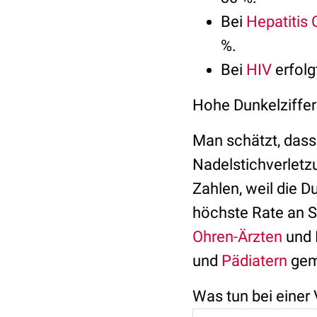
Bei
Hepatitis 
%.
Bei
HIV
erfolg
Hohe Dunkelziffer
Man schätzt, dass
Nadelstichverletzu
Zahlen, weil die Du
höchste Rate an 
Ohren-Ärzten
und 
und
Pädiatern
gem
Was tun bei einer