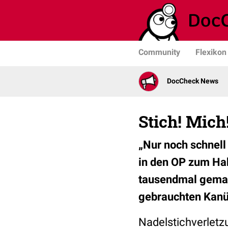
Community
Flexikon
DocCheck News
Stich! Mich!
„Nur noch schnell
in den OP zum Hak
tausendmal gemach
gebrauchten Kanül
Nadelstichverlet