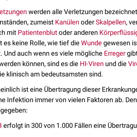
letzungen
werden alle Verletzungen bezeichnet,
enständen, zumeist
Kanülen
oder
Skalpellen
, v
ch mit
Patientenblut
oder anderen
Körperflüssi
 es keine Rolle, wie tief die
Wunde
gewesen is
at. Und auch wenn es viele mögliche
Erreger
gib
werden können, sind es die
HI-Viren
und die
Vi
die klinisch am bedeutsamsten sind.
inlich ist eine Übertragung dieser Erkrankun
ine Infektion immer von vielen Faktoren ab. De
angegeben:
B
erfolgt in 300 von 1.000 Fällen eine Übertragu