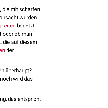
 die mit scharfen
erursacht wurden
gkeiten
benetzt
t oder ob man
t, die auf diesem
ren
der
gen überhaupt?
nnoch wird das
ng, das entspricht