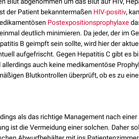
n Blut abgenommen um das Blut auf HIV, Hepa
 Ist der Patient bekanntermaßen
HIV-positiv
, ka
medikamentösen
Postexpositionsprophylaxe
das
inmal deutlich minimieren. Da jeder, der im 
atitis B geimpft sein sollte, wird hier der aktu
tuell aufgefrischt. Gegen Hepatitis C gibt es b
rd allerdings auch keine medikamentöse Proph
mäßigen Blutkontrollen überprüft, ob es zu ein
erdings als das richtige Management nach einer
ng ist die Vermeidung einer solchen. Daher sol
ischen Abwurfbehälter mit ins Patientenzimme