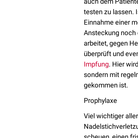
auch dem Patiente
testen zu lassen.
Einnahme einer 
Ansteckung noch e
arbeitet, gegen Hep
überprüft und even
Impfung
. Hier wi
sondern mit regel
gekommen ist.
Prophylaxe
Viel wichtiger all
Nadelstichverletzu
scheuen, einen fr