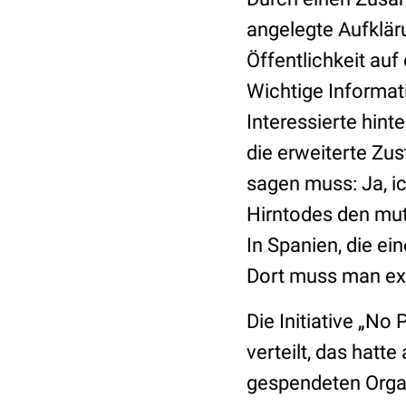
angelegte Aufklä
Öffentlichkeit a
Wichtige Informat
Interessierte hint
die erweiterte Zus
sagen muss: Ja, i
Hirntodes den mu
In Spanien, die e
Dort muss man exp
Die Initiative „N
verteilt, das hatt
gespendeten Organ