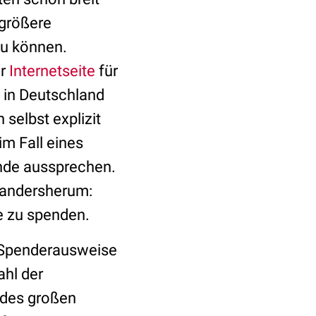
 größere
zu können.
er
Internetseite
für
s in Deutschland
selbst explizit
m Fall eines
nde aussprechen.
s andersherum:
e zu spenden.
0 Spenderausweise
ahl der
 des großen