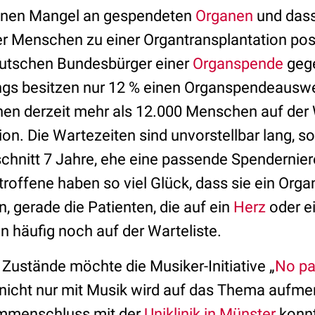
einen Mangel an gespendeten
Organen
und dass
r Menschen zu einer Organtransplantation posit
eutschen Bundesbürger einer
Organspende
gege
rdings besitzen nur 12 % einen Organspendeausw
en derzeit mehr als 12.000 Menschen auf der W
on. Die Wartezeiten sind unvorstellbar lang, s
schnitt 7 Jahre, ehe eine passende Spendernier
troffene haben so viel Glück, dass sie ein Org
 gerade die Patienten, die auf ein
Herz
oder e
n häufig noch auf der Warteliste.
Zustände möchte die Musiker-Initiative „
No pa
 nicht nur mit Musik wird auf das Thema aufm
mmenschluss mit der
Uniklinik in Münster
konnt