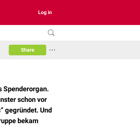
Log in
Share
s Spenderorgan.
nster schon vor
“ gegründet. Und
gruppe bekam