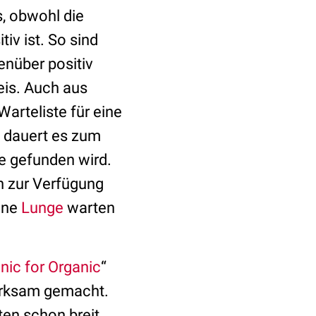
, obwohl die
iv ist. So sind
nüber positiv
eis. Auch aus
arteliste für eine
o dauert es zum
e gefunden wird.
an zur Verfügung
ine
Lunge
warten
nic for Organic
“
erksam gemacht.
en schon breit