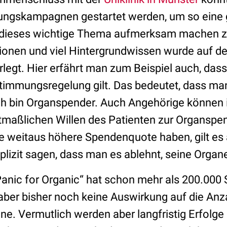
rungskampagnen gestartet werden, um so eine
uf dieses wichtige Thema aufmerksam machen 
ionen und viel Hintergrundwissen wurde auf d
erlegt. Hier erfährt man zum Beispiel auch, das
timmungsregelung gilt. Das bedeutet, dass man 
ch bin Organspender. Auch Angehörige können i
tmaßlichen Willen des Patienten zur Organspe
ine weitaus höhere Spendenquote haben, gilt e
lizit sagen, dass man es ablehnt, seine Organ
o Panic for Organic“ hat schon mehr als 200.00
e aber bisher noch keine Auswirkung auf die Anz
e. Vermutlich werden aber langfristig Erfolge