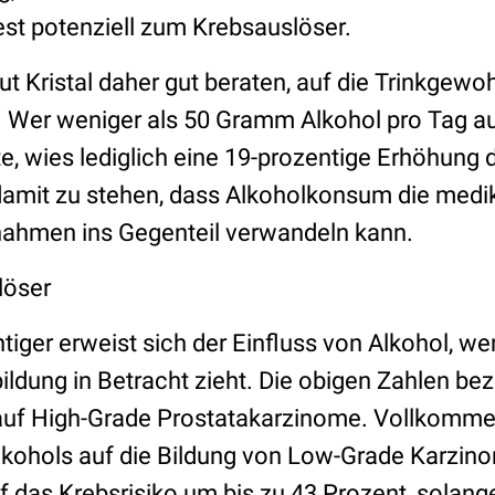
st potenziell zum Krebsauslöser.
t Kristal daher gut beraten, auf die Trinkgewoh
n. Wer weniger als 50 Gramm Alkohol pro Tag 
e, wies lediglich eine 19-prozentige Erhöhung 
 damit zu stehen, dass Alkoholkonsum die me
ahmen ins Gegenteil verwandeln kann.
löser
tiger erweist sich der Einfluss von Alkohol, w
ildung in Betracht zieht. Die obigen Zahlen be
 auf High-Grade Prostatakarzinome. Vollkomme
Alkohols auf die Bildung von Low-Grade Karzino
f das Krebsrisiko um bis zu 43 Prozent, solange