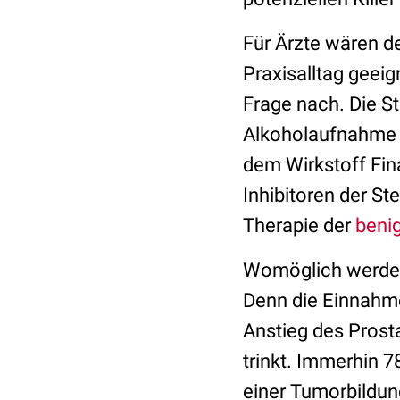
Für Ärzte wären d
Praxisalltag geeig
Frage nach. Die S
Alkoholaufnahme be
dem Wirkstoff Fin
Inhibitoren der St
Therapie der
beni
Womöglich werden 
Denn die Einnahme
Anstieg des Prosta
trinkt. Immerhin 7
einer Tumorbildun