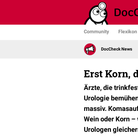
Community
Flexikon
DocCheck News
Erst Korn, 
Ärzte, die trinkfe
Urologie bemühen
massiv. Komasaufe
Wein oder Korn – w
Urologen gleiche