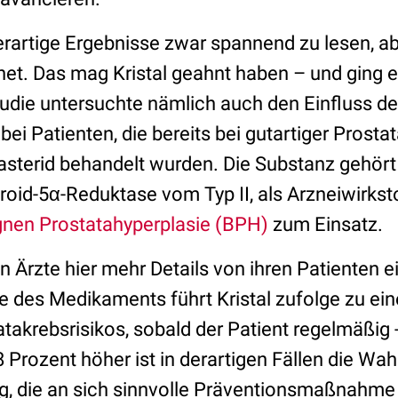
erartige Ergebnisse zwar spannend zu lesen, ab
net. Das mag Kristal geahnt haben – und ging e
tudie untersuchte nämlich auch den Einfluss de
i Patienten, die bereits bei gutartiger Prost
asterid behandelt wurden. Die Substanz gehört
eroid-5α-Reduktase vom Typ II, als Arzneiwirks
gnen Prostatahyperplasie (BPH)
zum Einsatz.
Ärzte hier mehr Details von ihren Patienten 
 des Medikaments führt Kristal zufolge zu e
takrebsrisikos, sobald der Patient regelmäßig -
8 Prozent höher ist in derartigen Fällen die Wah
g, die an sich sinnvolle Präventionsmaßnahme 