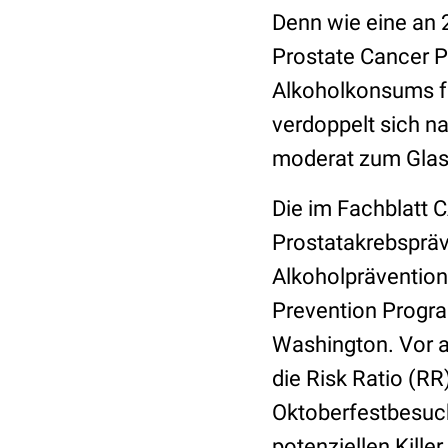
Denn wie eine an
Prostate Cancer Pr
Alkoholkonsums fü
verdoppelt sich n
moderat zum Glas 
Die im Fachblatt C
Prostatakrebspräve
Alkoholprävention
Prevention Progra
Washington. Vor a
die Risk Ratio (RR
Oktoberfestbesuch
potenziellen Kille