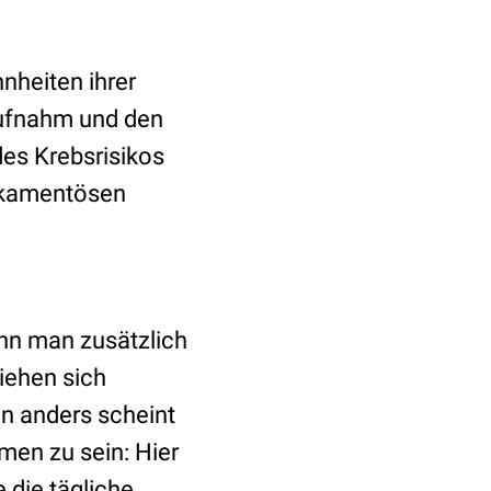
nheiten ihrer
aufnahm und den
des Krebsrisikos
dikamentösen
enn man zusätzlich
ziehen sich
n anders scheint
men zu sein: Hier
 die tägliche