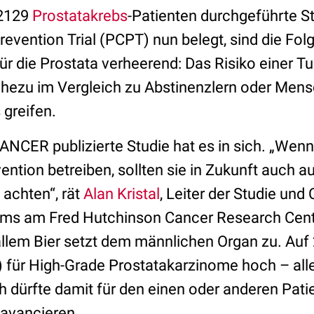
 2129
Prostatakrebs
-Patienten durchgeführte St
evention Trial (PCPT) nun belegt, sind die Fol
r die Prostata verheerend: Das Risiko einer T
ahezu im Vergleich zu Abstinenzlern oder Mens
greifen.
ANCER publizierte Studie hat es in sich. „Wenn
ntion betreiben, sollten sie in Zukunft auch a
 achten“, rät
Alan Kristal
, Leiter der Studie und
ms am Fred Hutchinson Cancer Research Center
llem Bier setzt dem männlichen Organ zu. Auf 2
) für High-Grade Prostatakarzinome hoch – allei
 dürfte damit für den einen oder anderen Pat
r avancieren.