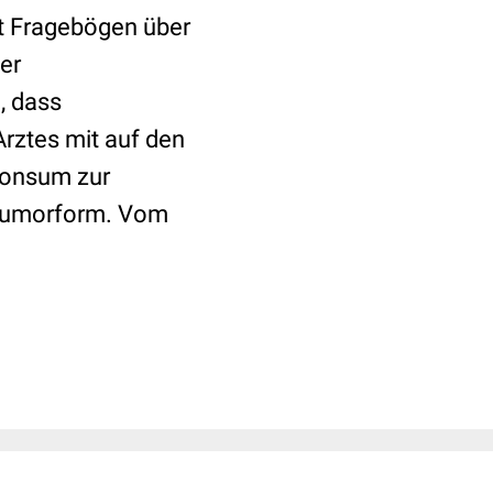
st Fragebögen über
er
, dass
rztes mit auf den
konsum zur
 Tumorform. Vom