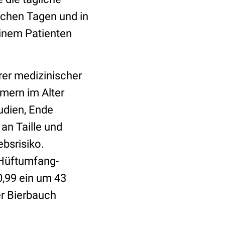
lchen Tagen und in
inem Patienten
rer medizinischer
mern im Alter
udien, Ende
an Taille und
ebsrisiko.
-Hüftumfang-
0,99 ein um 43
er Bierbauch