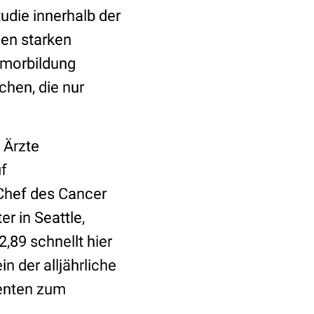
udie innerhalb der
gen starken
umorbildung
chen, die nur
 Ärzte
uf
 Chef des Cancer
 in Seattle,
,89 schnellt hier
n der alljährliche
ienten zum