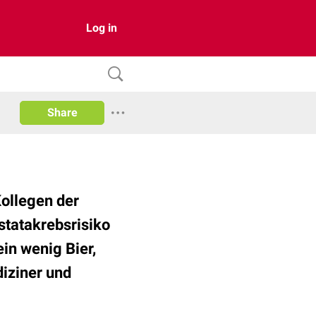
Log in
Share
Kollegen der
tatakrebsrisiko
in wenig Bier,
diziner und