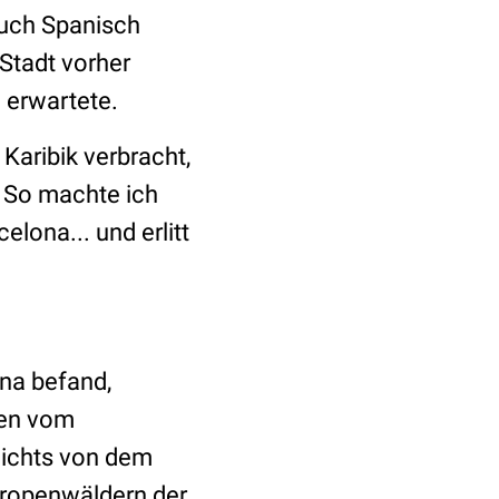
auch Spanisch
Stadt vorher
 erwartete.
Karibik verbracht,
. So machte ich
lona... und erlitt
ona befand,
ten vom
 nichts von dem
ropenwäldern der