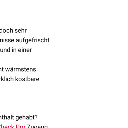
edoch sehr
nisse aufgefrischt
und in einer
ent wärmstens
rklich kostbare
thalt gehabt?
heck Pro
Zugang