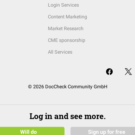
Login Services
Content Marketing
Market Research
CME sponsorship
All Services
© 2026 DocCheck Community GmbH
Log in and see more.
Will do
Sign up for free