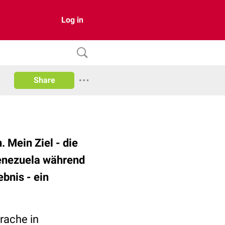
Log in
Share
 Mein Ziel - die
Venezuela während
bnis - ein
rache in