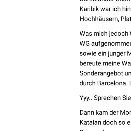
Karibik war ich hi
Hochhäusern, Plat
Was mich jedoch tr
WG aufgenommen w
sowie ein junger M
bereute meine Wah
Sonderangebot und
durch Barcelona. D
Yyy.. Sprechen Si
Dann kam der Mont
Katalan doch so e