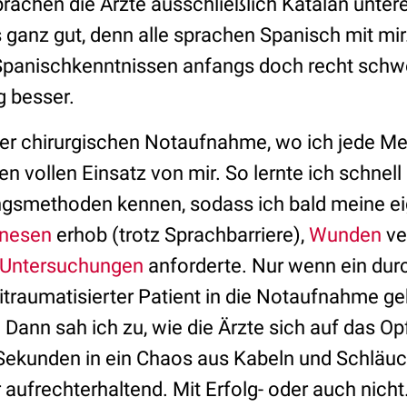
achen die Ärzte ausschließlich Katalan untere
 ganz gut, denn alle sprachen Spanisch mit mir
panischkenntnissen anfangs doch recht schwe
g besser.
 der chirurgischen Notaufnahme, wo ich jede Me
en vollen Einsatz von mir. So lernte ich schnel
ngsmethoden kennen, sodass ich bald meine ei
nesen
erhob (trotz Sprachbarriere),
Wunden
ve
 Untersuchungen
anforderte. Nur wenn ein dur
litraumatisierter Patient in die Notaufnahme g
s. Dann sah ich zu, wie die Ärzte sich auf das O
 Sekunden in ein Chaos aus Kabeln und Schläuc
 aufrechterhaltend. Mit Erfolg- oder auch nich