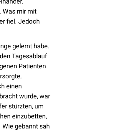
inander.
. Was mir mit
r fiel. Jedoch
nge gelernt habe.
l den Tagesablauf
genen Patienten
rsorgte,
ch einen
ebracht wurde, war
pfer stürzten, um
hen einzubetten,
t. Wie gebannt sah