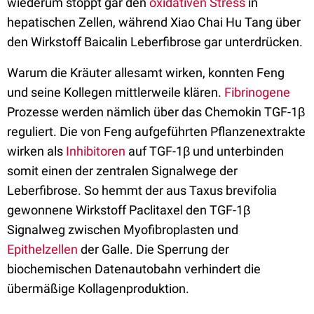
wiederum stoppt gar den
oxidativen Stress
in
hepatischen Zellen, während Xiao Chai Hu Tang über
den Wirkstoff Baicalin Leberfibrose gar unterdrücken.
Warum die Kräuter allesamt wirken, konnten Feng
und seine Kollegen mittlerweile klären.
Fibrinogene
Prozesse werden nämlich über das Chemokin TGF-1β
reguliert. Die von Feng aufgeführten Pflanzenextrakte
wirken als
Inhibitoren
auf TGF-1β und unterbinden
somit einen der zentralen Signalwege der
Leberfibrose. So hemmt der aus Taxus brevifolia
gewonnene Wirkstoff Paclitaxel den TGF-1β
Signalweg zwischen Myofibroplasten und
Epithelzellen
der Galle. Die Sperrung der
biochemischen Datenautobahn verhindert die
übermäßige Kollagenproduktion.