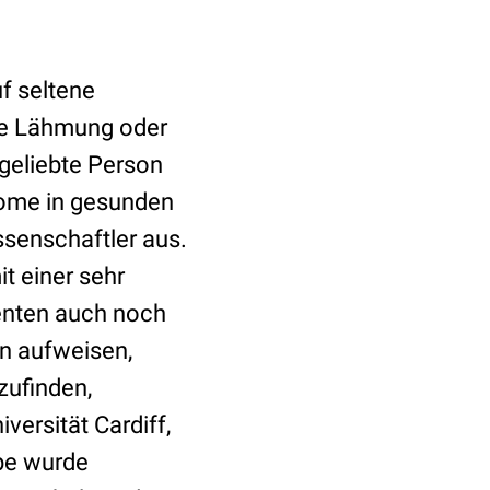
f seltene
che Lähmung oder
geliebte Person
tome in gesunden
senschaftler aus.
t einer sehr
ienten auch noch
en aufweisen,
zufinden,
versität Cardiff,
ppe wurde