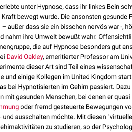
e erlebte unter Hypnose, dass ihr linkes Bein sc
 Kraft bewegt wurde. Die ansonsten gesunde Fr
– außer dass sie ein bisschen nervös war -, h
d nahm ihre Umwelt bewußt wahr. Offensichtli
onengruppe, die auf Hypnose besonders gut ans
bei
David Oakley
, emeritierter Professor am Uni
erimente dieser Art sind Teil eines wissenschaf
e und einige Kollegen im United Kingdom star
s bei Hypnotisierten im Gehirn passiert. Dazu 
n mit gesunden Menschen, bei denen er quasi 
hmung
oder fremd gesteuerte Bewegungen von
 und ausschalten möchte. Mit diesen "virtuelle
Gehirnaktivitäten zu studieren, so der Psycholo