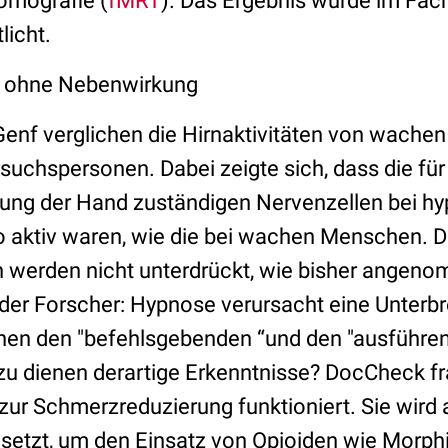
mografie (
fMRT
). Das Ergebnis wurde im Fa
licht.
 ohne Nebenwirkung
Genf verglichen die Hirnaktivitäten von wachen
suchspersonen. Dabei zeigte sich, dass die für
ng der Hand zuständigen Nervenzellen bei hyp
aktiv waren, wie die bei wachen Menschen. Da
werden nicht unterdrückt, wie bisher angeno
der Forscher: Hypnose verursacht eine Unterb
hen den "befehlsgebenden “und den "ausführe
u dienen derartige Erkenntnisse? DocCheck fr
zur Schmerzreduzierung funktioniert. Sie wird 
setzt, um den Einsatz von Opioiden wie Morp