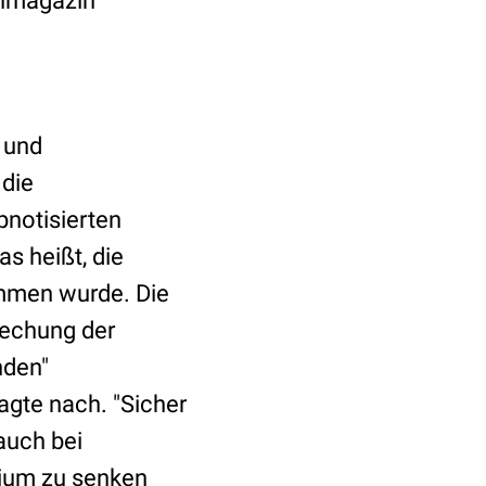
chmagazin
 und
 die
notisierten
s heißt, die
mmen wurde. Die
rechung der
nden"
agte nach. "Sicher
auch bei
hium zu senken