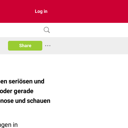
Log in
Share
en seriösen und
 oder gerade
pnose und schauen
ngen in