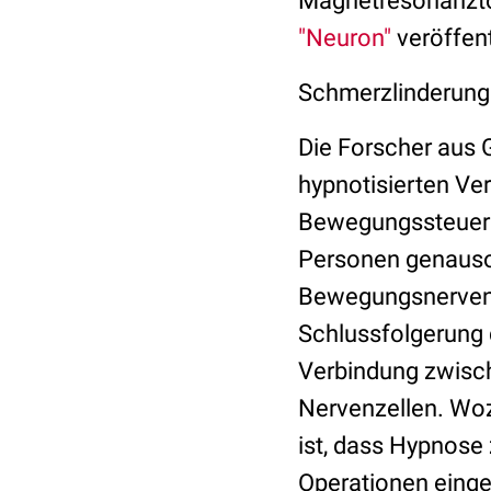
Magnetresonanzto
"Neuron"
veröffent
Schmerzlinderung
Die Forscher aus 
hypnotisierten Ver
Bewegungssteueru
Personen genauso 
Bewegungsnerven 
Schlussfolgerung 
Verbindung zwisc
Nervenzellen. Woz
ist, dass Hypnose 
Operationen einge