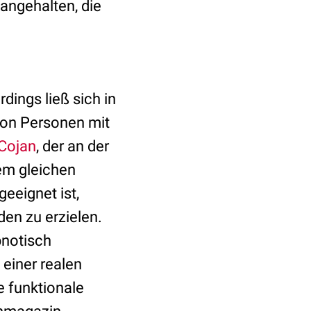
 angehalten, die
dings ließ sich in
von Personen mit
 Cojan
, der an der
dem gleichen
eeignet ist,
en zu erzielen.
pnotisch
einer realen
e funktionale