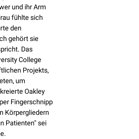
hwer und ihr Arm
au fühlte sich
örte den
ch gehört sie
pricht. Das
versity College
tlichen Projekts,
teten, um
kreierte Oakley
per Fingerschnipp
 Körpergliedern
n Patienten" sei
ge.