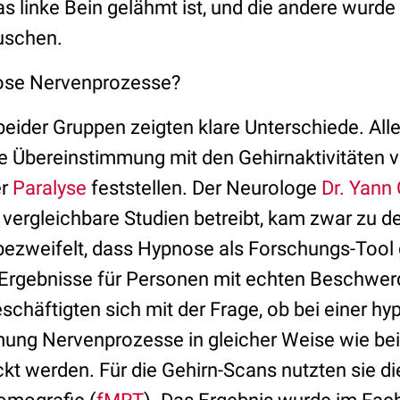
as linke Bein gelähmt ist, und die andere wurde
uschen.
ose Nervenprozesse?
eider Gruppen zeigten klare Unterschiede. Aller
ne Übereinstimmung mit den Gehirnaktivitäten 
er
Paralyse
feststellen. Der Neurologe
Dr. Yann
 vergleichbare Studien betreibt, kam zwar zu 
bezweifelt, dass Hypnose als Forschungs-Tool g
e Ergebnisse für Personen mit echten Beschwerd
schäftigten sich mit der Frage, ob bei einer hy
ung Nervenprozesse in gleicher Weise wie bei 
kt werden. Für die Gehirn-Scans nutzten sie di