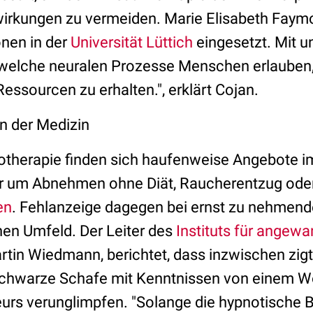
rkungen zu vermeiden. Marie Elisabeth Faymonv
nen in der
Universität Lüttich
eingesetzt. Mit 
, welche neuralen Prozesse Menschen erlauben
ssourcen zu erhalten.", erklärt Cojan.
n der Medizin
erapie finden sich haufenweise Angebote im 
r um Abnehmen ohne Diät, Raucherentzug ode
en
. Fehlanzeige dagegen bei ernst zu nehmen
hen Umfeld. Der Leiter des
Instituts für angew
artin Wiedmann, berichtet, dass inzwischen zi
schwarze Schafe mit Kenntnissen von einem 
eurs verunglimpfen. "Solange die hypnotische 