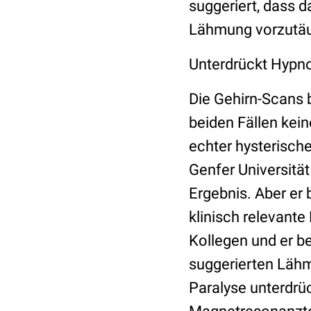
suggeriert, dass d
Lähmung vorzutä
Unterdrückt Hypn
Die Gehirn-Scans b
beiden Fällen kei
echter hysterisch
Genfer Universität
Ergebnis. Aber er 
klinisch relevant
Kollegen und er be
suggerierten Lähm
Paralyse unterdrüc