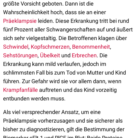
größte Vorsicht geboten. Dann ist die
Wahrscheinlichkeit hoch, dass sie an einer
Präeklampsie
leiden. Diese Erkrankung tritt bei rund
fünf Prozent aller Schwangerschaften auf und äußert
sich sehr vielgestaltig. Die Betroffenen klagen über
Schwindel
,
Kopfschmerzen
,
Benommenheit
,
Sehstörungen
,
Übelkeit
und
Erbrechen
. Die
Erkrankung kann mild verlaufen, jedoch im
schlimmsten Fall bis zum Tod von Mutter und Kind
führen. Zur Gefahr wird sie vor allem dann, wenn
Krampfanfälle
auftreten und das Kind vorzeitig
entbunden werden muss.
Als viel versprechender Ansatz, um eine
Präeklampsie vorherzusagen und sie sicherer als
bisher zu diagnostizieren, gilt die Bestimmung der
Biomarker sFlt-1 und PlGF im Blut: Beide Proteine