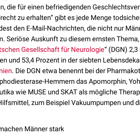
on, die für einen befriedigenden Geschlechtsver
recht zu erhalten“ gibt es jede Menge todsich
est den E-Mail-Nachrichten, die nicht nur Män
ern. Seriöse Auskunft zu diesem ernsten Thema
schen Gesellschaft für Neurologie
“ (DGN) 2,3 
ten und 53,4 Prozent in der siebten Lebensdekad
inien
. Die DGN etwa benennt bei der Pharmakot
phodiesterase-Hemmern das Apomorphin, Yohi
tika wie MUSE und SKAT als mögliche Therap
ilfsmittel, zum Beispiel Vakuumpumpen und di
machen Männer stark