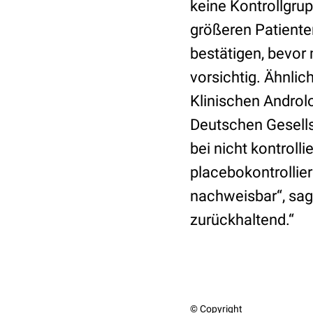
keine Kontrollgrup
größeren Patiente
bestätigen, bevor 
vorsichtig. Ähnlic
Klinischen Androlo
Deutschen Gesells
bei nicht kontrolli
placebokontrollie
nachweisbar“, sagt
zurückhaltend.“
© Copyright