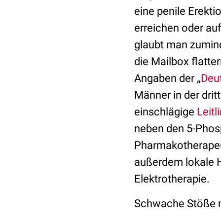
eine penile Erekti
erreichen oder auf
glaubt man zumind
die Mailbox flatt
Angaben der „
Deut
Männer in der drit
einschlägige
Leitl
neben den 5-Phos
Pharmakotherapeu
außerdem lokale H
Elektrotherapie.
Schwache Stöße 