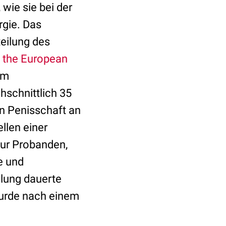
wie sie bei der
rgie. Das
eilung des
t the European
im
hschnittlich 35
en Penisschaft an
llen einer
nur Probanden,
e und
lung dauerte
wurde nach einem