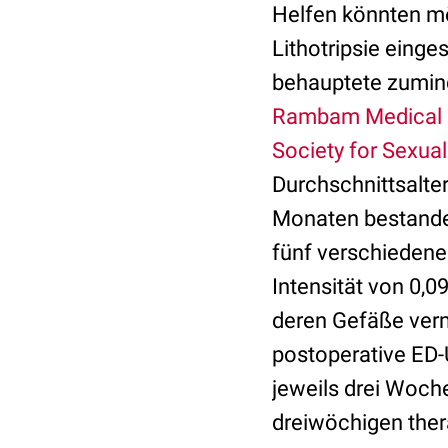
Helfen könnten m
Lithotripsie einge
behauptete zumind
Rambam Medical C
Society for Sexua
Durchschnittsalte
Monaten bestande
fünf verschiedene
Intensität von 0,
deren Gefäße verm
postoperative ED
jeweils drei Woc
dreiwöchigen thera