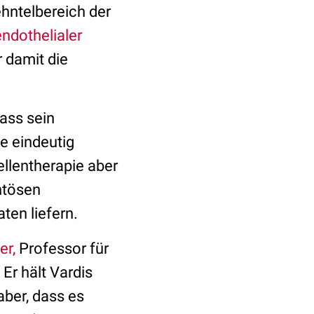
hntelbereich der
endothelialer
 damit die
dass sein
e eindeutig
llentherapie aber
ntösen
ten liefern.
er,
Professor für
r hält Vardis
aber, dass es