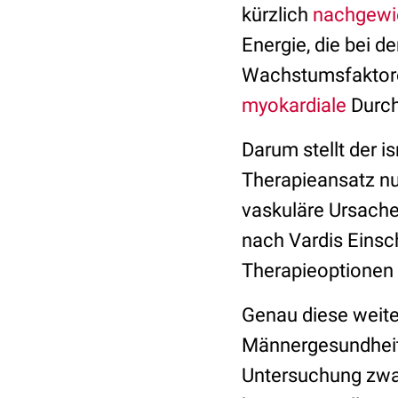
kürzlich
nachgewi
Energie, die bei d
Wachstumsfaktoren
myokardiale
Durch
Darum stellt der i
Therapieansatz nu
vaskuläre Ursache
nach Vardis Einsc
Therapieoptionen 
Genau diese weite
Männergesundheit 
Untersuchung zwar