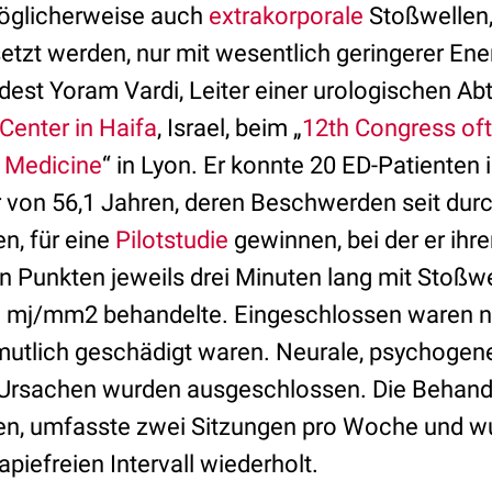
öglicherweise auch
extrakorporale
Stoßwellen, 
setzt werden, nur mit wesentlich geringerer Ene
est Yoram Vardi, Leiter einer urologischen Abt
enter in Haifa
, Israel, beim „
12th Congress of
l Medicine
“ in Lyon. Er konnte 20 ED-Patienten 
r von 56,1 Jahren, deren Beschwerden seit durc
n, für eine
Pilotstudie
gewinnen, bei der er ihr
n Punkten jeweils drei Minuten lang mit Stoßwe
09 mj/mm2 behandelte. Eingeschlossen waren 
utlich geschädigt waren. Neurale, psychogen
-Ursachen wurden ausgeschlossen. Die Behand
hen, umfasste zwei Sitzungen pro Woche und 
piefreien Intervall wiederholt.