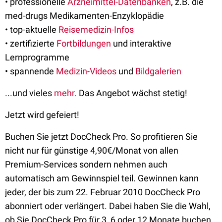
• professionelle
Arzneimittel-Datenbanken
, z.B. die
med-drugs Medikamenten-Enzyklopädie
• top-aktuelle
Reisemedizin-Infos
• zertifizierte
Fortbildungen
und interaktive
Lernprogramme
• spannende
Medizin-Videos
und
Bildgalerien
...und vieles
mehr.
Das Angebot wächst stetig!
Jetzt wird gefeiert!
Buchen Sie jetzt DocCheck Pro. So profitieren Sie
nicht nur für günstige 4,90€/Monat von allen
Premium-Services sondern nehmen auch
automatisch am Gewinnspiel teil. Gewinnen kann
jeder, der bis zum 22. Februar 2010 DocCheck Pro
abonniert oder verlängert. Dabei haben Sie die Wahl,
ob Sie DocCheck Pro für 3, 6 oder 12 Monate buchen