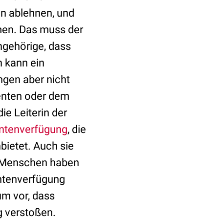
n ablehnen, und
men. Das muss der
ngehörige, dass
 kann ein
ngen aber nicht
enten oder dem
ie Leiterin der
entenverfügung
, die
ietet. Auch sie
e Menschen haben
entenverfügung
m vor, dass
g verstoßen.