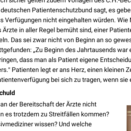
tlich sicher gelten zudem Vorlagen des C.H.-Be
deutschen Patientenschutzbund sagt, es gebe 
s Verfügungen nicht eingehalten würden. Wie
 Ärzte in aller Regel bemüht sind, einer Patie
n. Das sei zwar nicht von Beginn an so gewe
tgefunden: „Zu Beginn des Jahrtausends war 
ringen, dass man als Patient eigene Entscheid
rs.‟ Patienten legt er ans Herz, einen kleinen Z
tientenverfügung bei sich zu tragen, wenn sie 
schuld
n der Bereitschaft der Ärzte nicht
n es trotzdem zu Streitfällen kommen?
sivmediziner wissen? Und welche