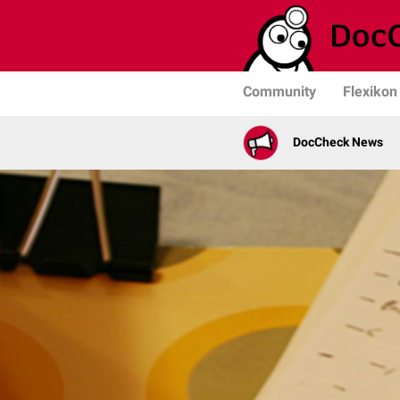
Community
Flexikon
DocCheck News