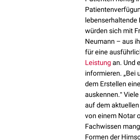
Patientenverfügun
lebenserhaltende 
würden sich mit F
Neumann – aus ihre
für eine ausführli
Leistung
an. Und e
informieren. „Bei 
dem Erstellen ein
auskennen.‟ Viele
auf dem aktuellen
von einem Notar o
Fachwissen mange
Formen der Hirnsc