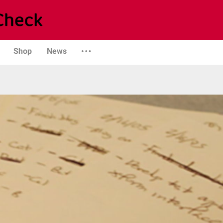
Shop
News