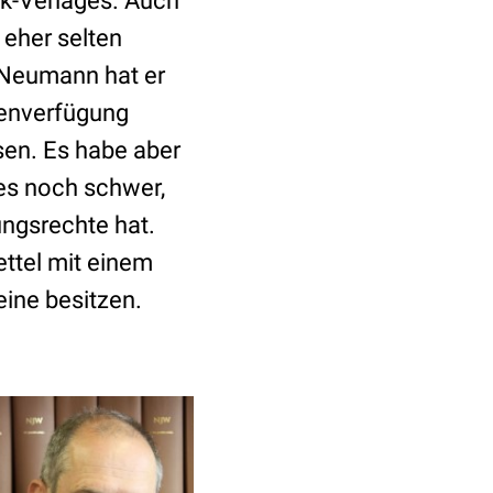
ck-Verlages. Auch
eher selten
 Neumann hat er
ntenverfügung
sen. Es habe aber
es noch schwer,
ungsrechte hat.
ettel mit einem
eine besitzen.