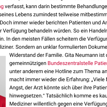
ng
verfasst, kann darin bestimmte Behandlunge
seines Lebens zumindest teilweise mitbestim
. Doch immer wieder berichten Patienten und A
r Verfügung behandeln würden. So ein Handeln
n. In den meisten Fällen scheitern die Verfügu
iziner. Sondern an unklar formulierten Dokum
Widerstand der Familie.
Gita Neumann ist d
gemeinnützigen
Bundeszentralstelle Pati
unter anderem eine Hotline zum Thema anb
macht immer wieder die Erfahrung: „Viel
Angst, der Arzt könnte sich über ihre Pati
hinwegsetzen.‟ Tatsächlich komme es kau
Mediziner willentlich gegen eine Verfügun