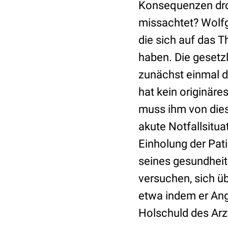
Konsequenzen dro
missachtet? Wolfg
die sich auf das 
haben. Die gesetzl
zunächst einmal di
hat kein originäre
muss ihm von die
akute Notfallsituat
Einholung der Pati
seines gesundheitl
versuchen, sich ü
etwa indem er Ange
Holschuld des Arzt