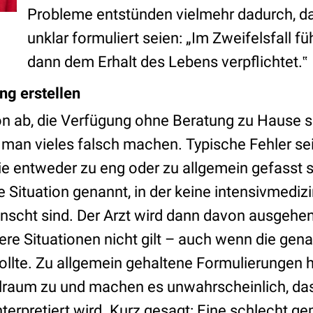
Probleme entstünden vielmehr dadurch, da
unklar formuliert seien: „Im Zweifelsfall füh
dann dem Erhalt des Lebens verpflichtet.‟
ng erstellen
 ab, die Verfügung ohne Beratung zu Hause sel
man vieles falsch machen. Typische Fehler se
ie entweder zu eng oder zu allgemein gefasst s
 Situation genannt, in der keine intensivmediz
cht sind. Der Arzt wird dann davon ausgehen,
re Situationen nicht gilt – auch wenn die genan
sollte. Zu allgemein gehaltene Formulierungen
lraum zu und machen es unwahrscheinlich, das
interpretiert wird. Kurz gesagt: Eine schlecht 