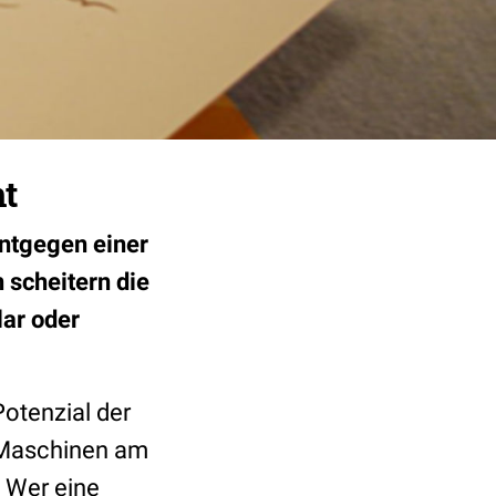
t
entgegen einer
 scheitern die
lar oder
Potenzial der
t Maschinen am
. Wer eine