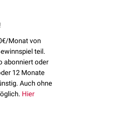
!
,90€/Monat von
winnspiel teil.
o abonniert oder
 oder 12 Monate
ünstig. Auch ohne
öglich.
Hier