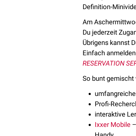
Definition-Minivid
Am Aschermittwoch
Du jederzeit Zugan
Übrigens kannst D
Einfach anmelden 
RESERVATION SE
So bunt gemischt 
umfangreich
Profi-Recherc
interaktive L
Ixxer Mobile
–
Handy