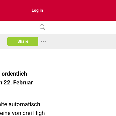
Log in
Share
 ordentlich
m 22. Februar
halte automatisch
eine von drei High