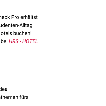
heck Pro erhältst
udenten-Alltag.
Hotels buchen!
 bei
HRS - HOTEL
dea
nthemen fürs