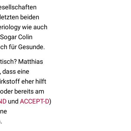
esellschaften
letzten beiden
eriology wie auch
 Sogar Colin
uch für Gesunde.
tisch? Matthias
, dass eine
stoff eher hilft
 oder bereits am
ND
und
ACCEPT-D
)
hne
.