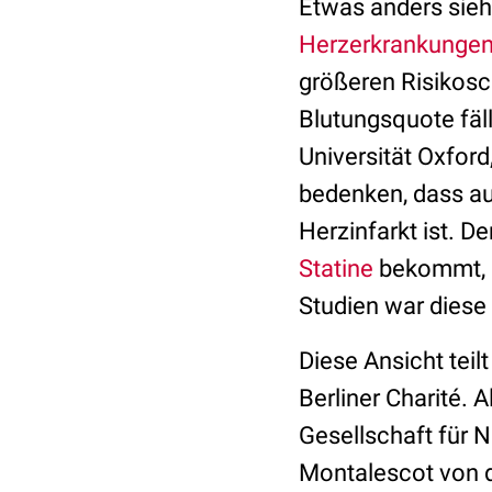
Etwas anders sieh
Herzerkrankunge
größeren Risikosch
Blutungsquote fäll
Universität Oxford
bedenken, dass au
Herzinfarkt ist. 
Statine
bekommt, re
Studien war diese
Diese Ansicht teil
Berliner Charité. 
Gesellschaft für 
Montalescot von de