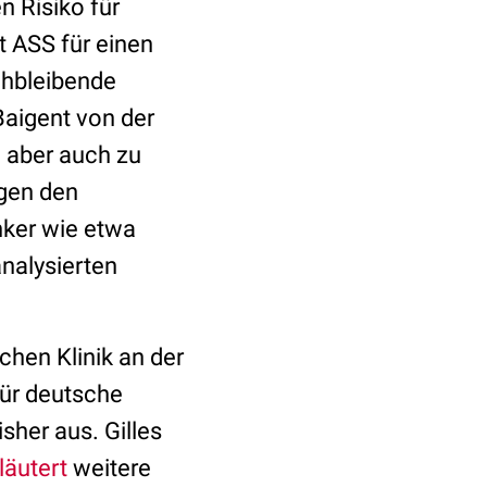
n Risiko für
 ASS für einen
chbleibende
Baigent von der
i aber auch zu
egen den
nker wie etwa
analysierten
schen Klinik an der
ür deutsche
sher aus. Gilles
läutert
weitere