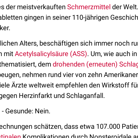
es der meistverkauften
Schmerzmittel
der Welt
abletten gingen in seiner 110-jährigen Geschich
ker.
tlichen Alters, beschäftigen sich immer noch r
ch mit
Acetylsalicylsäure (ASS)
. Um, wie auch in
thematisiert, dem
drohenden (erneuten) Schlag
eugen, nehmen rund vier von zehn Amerikaner
Viele Ärzte weltweit empfehlen den Wirkstoff fü
gegen Herzinfarkt und Schlaganfall.
a - Gesunde: Nein.
echnungen schätzen, dass etwa 107.000 Patien
stinalen
Komplikationen durch Nonsteroidale an