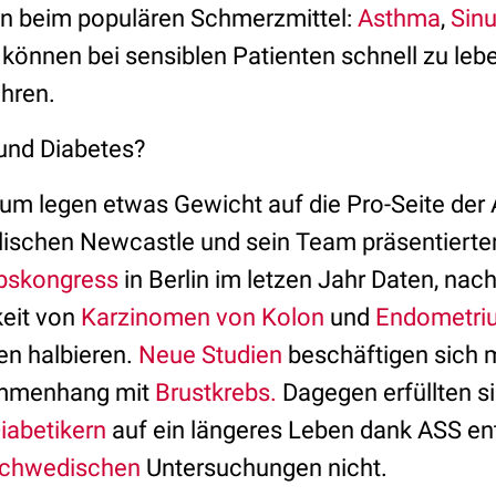
en beim populären Schmerzmittel:
Asthma
,
Sinu
können bei sensiblen Patienten schnell zu le
hren.
und Diabetes?
um legen etwas Gewicht auf die Pro-Seite de
lischen Newcastle und sein Team präsentierte
bskongress
in Berlin im letzen Jahr Daten, n
keit von
Karzinomen von Kolon
und
Endometri
en halbieren.
Neue Studien
beschäftigen sich m
ammenhang mit
Brustkrebs.
Dagegen erfüllten si
iabetikern
auf ein längeres Leben dank ASS e
chwedischen
Untersuchungen nicht.