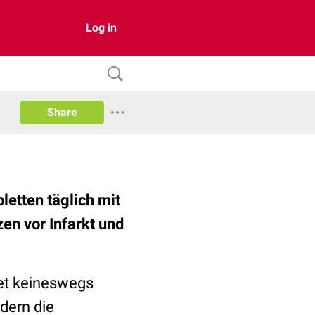
Log in
Share
letten täglich mit
en vor Infarkt und
det keineswegs
ndern die