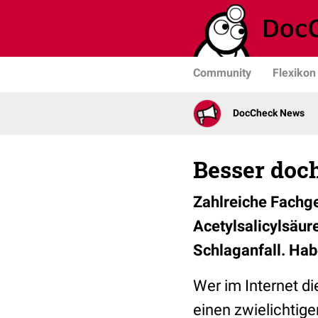
Community
Flexikon
DocCheck News
Besser doc
Zahlreiche Fachges
Acetylsalicylsäur
Schlaganfall. Habe
Wer im Internet d
einen zwielichtige