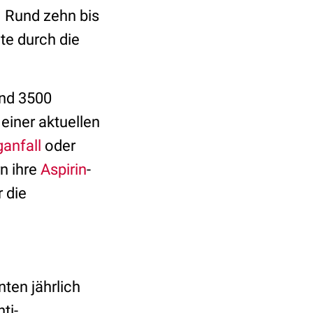
. Rund zehn bis
te durch die
und 3500
 einer aktuellen
anfall
oder
n ihre
Aspirin
-
r die
ten jährlich
ti-