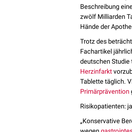
Beschreibung ein
zwölf Milliarden T
Hände der Apothe
Trotz des beträch
Fachartikel jährli
deutschen Studie 
Herzinfarkt
vorzub
Tablette täglich. 
Primärprävention
Risikopatienten: j
„Konservative Ber
wegen
gastrointe