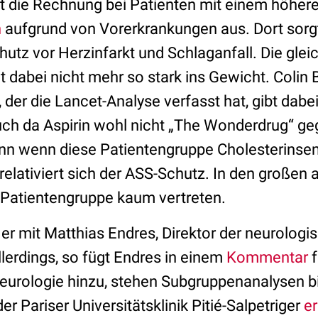
t die Rechnung bei Patienten mit einem höhere
n
aufgrund von Vorerkrankungen aus. Dort sorgt
utz vor Herzinfarkt und Schlaganfall. Die glei
t dabei nicht mehr so stark ins Gewicht. Colin 
, der die Lancet-Analyse verfasst hat, gibt dabe
ch da Aspirin wohl nicht „The Wonderdrug“ g
Denn wenn diese Patientengruppe Cholesterinse
lativiert sich der ASS-Schutz. In den großen 
 Patientengruppe kaum vertreten.
t er mit Matthias Endres, Direktor der neurologi
Allerdings, so fügt Endres in einem
Kommentar
f
Neurologie hinzu, stehen Subgruppenanalysen bi
r Pariser Universitätsklinik Pitié-Salpetriger
er