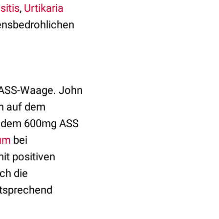
sitis
,
Urtikaria
bensbedrohlichen
r ASS-Waage. John
n auf dem
achdem 600mg ASS
um
bei
it positiven
ch die
ntsprechend