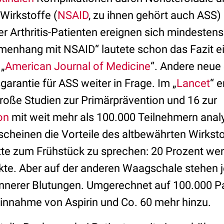
Wirkstoffe (
NSAID
, zu ihnen gehört auch ASS) 
er Arthritis-Patienten ereignen sich mindesten
menhang mit NSAID“ lautete schon das Fazit ei
„
American Journal of Medicine
“. Andere neue 
arantie für ASS weiter in Frage. Im „
Lancet
“ 
große Studien zur Primärprävention und 16 zur
on
mit weit mehr als 100.000 Teilnehmern analy
scheinen die Vorteile des altbewährten Wirksto
ette zum Frühstück zu sprechen: 20 Prozent wen
rkte. Aber auf der anderen Waagschale stehen 
e innerer Blutungen. Umgerechnet auf 100.000 P
nnahme von Aspirin und Co. 60 mehr hinzu.