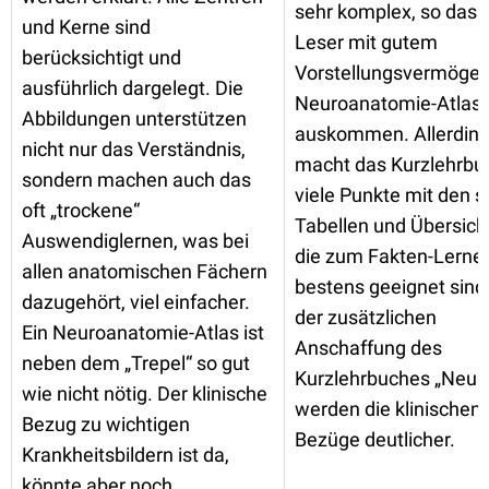
sehr komplex, so dass
und Kerne sind
Leser mit gutem
berücksichtigt und
Vorstellungsvermöge
ausführlich dargelegt. Die
Neuroanatomie-Atlas
Abbildungen unterstützen
auskommen. Allerdin
nicht nur das Verständnis,
macht das Kurzlehrbu
sondern machen auch das
viele Punkte mit den s
oft „trockene“
Tabellen und Übersich
Auswendiglernen, was bei
die zum Fakten-Lerne
allen anatomischen Fächern
bestens geeignet sind.
dazugehört, viel einfacher.
der zusätzlichen
Ein Neuroanatomie-Atlas ist
Anschaffung des
neben dem „Trepel“ so gut
Kurzlehrbuches „Neuro
wie nicht nötig. Der klinische
werden die klinischen
Bezug zu wichtigen
Bezüge deutlicher.
Krankheitsbildern ist da,
könnte aber noch