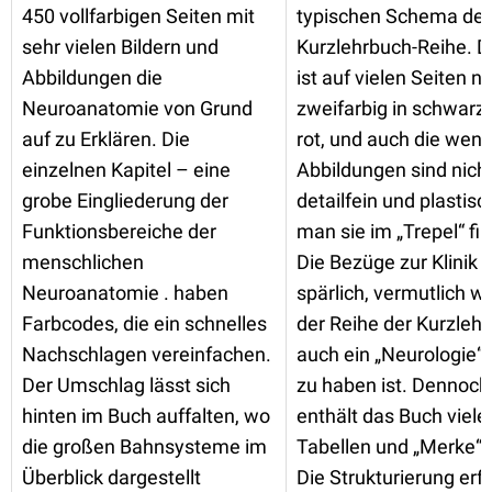
450 vollfarbigen Seiten mit
typischen Schema der
sehr vielen Bildern und
Kurzlehrbuch-Reihe. D
Abbildungen die
ist auf vielen Seiten nu
Neuroanatomie von Grund
zweifarbig in schwarz
auf zu Erklären. Die
rot, und auch die wen
einzelnen Kapitel – eine
Abbildungen sind nich
grobe Eingliederung der
detailfein und plastisc
Funktionsbereiche der
man sie im „Trepel“ fin
menschlichen
Die Bezüge zur Klinik 
Neuroanatomie . haben
spärlich, vermutlich we
Farbcodes, die ein schnelles
der Reihe der Kurzleh
Nachschlagen vereinfachen.
auch ein „Neurologie“
Der Umschlag lässt sich
zu haben ist. Dennoch
hinten im Buch auffalten, wo
enthält das Buch viele
die großen Bahnsysteme im
Tabellen und „Merke“
Überblick dargestellt
Die Strukturierung erfo