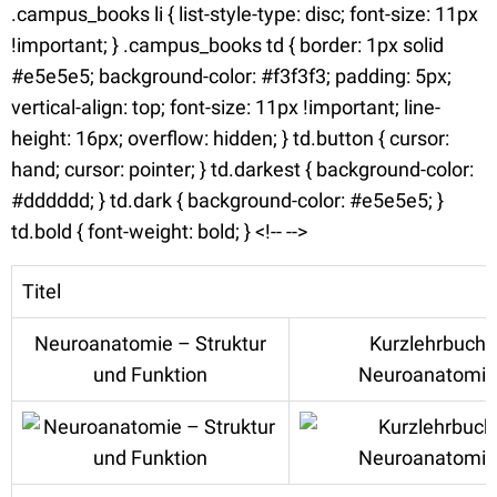
.campus_books li { list-style-type: disc; font-size: 11px
!important; } .campus_books td { border: 1px solid
#e5e5e5; background-color: #f3f3f3; padding: 5px;
vertical-align: top; font-size: 11px !important; line-
height: 16px; overflow: hidden; } td.button { cursor:
hand; cursor: pointer; } td.darkest { background-color:
#dddddd; } td.dark { background-color: #e5e5e5; }
td.bold { font-weight: bold; } <!-- -->
Titel
Neuroanatomie – Struktur
Kurzlehrbuch
und Funktion
Neuroanatomie