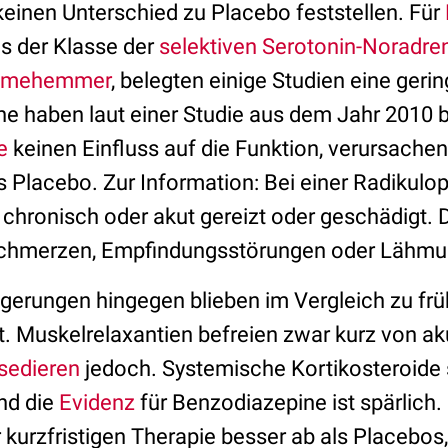
einen Unterschied zu Placebo feststellen. Für
us der Klasse der
selektiven Serotonin-Noradren
hmehemmer
, belegten einige Studien eine geri
e haben laut einer Studie aus dem Jahr 2010 b
e
keinen Einfluss auf die Funktion, verursache
Placebo. Zur Information: Bei einer Radikulopa
chronisch oder akut gereizt oder geschädigt. 
 Schmerzen, Empfindungsstörungen oder Lähmu
gerungen hingegen blieben im Vergleich zu fr
t. Muskelrelaxantien befreien zwar kurz von a
sedieren
jedoch. Systemische Kortikosteroide 
nd die
Evidenz
für Benzodiazepine ist spärlich
r kurzfristigen Therapie besser ab als Placebos