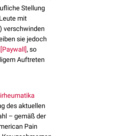
fliche Stellung
Leute mit
t) verschwinden
eiben sie jedoch
[Paywall]
, so
ligem Auftreten
tirheumatika
ng des aktuellen
ahl –
gemäß der
American Pain