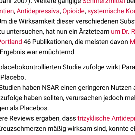
Jahr 2007).
Weitere gängige
Schmerzmittel
be
ntien
,
Antidepressiva
,
Opioide
,
systemische
Kor
Um die Wirksamkeit dieser verschiedenen Subs
u untersuchen, hat nun ein Ärzteteam
um Dr. 
Portland
46 Publikationen, die meisten davon
M
Ergebnis war ernüchternd.
placebokontrollierten Studie zufolge wirkt Par
 Placebo.
Studien haben NSAR einen geringeren Nutzen al
 zufolge haben sollten, verursachen jedoch me
en als Placebos.
ere Reviews ergaben, dass
trizyklische Antidep
Kreuzschmerzen mäßig wirksam sind, konnte e