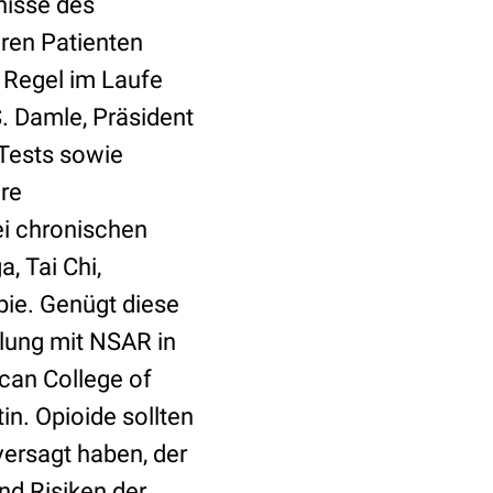
nisse des
ihren Patienten
 Regel im Laufe
S. Damle, Präsident
 Tests sowie
re
ei chronischen
 Tai Chi,
ie. Genügt diese
lung mit NSAR in
ican College of
in. Opioide sollten
ersagt haben, der
nd Risiken der