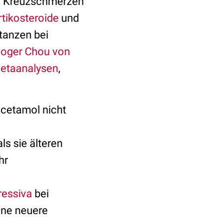
i Kreuzschmerzen
tikosteroide
und
tanzen bei
Roger Chou von
etaanalysen
,
acetamol nicht
s sie älteren
hr
ressiva
bei
ine neuere