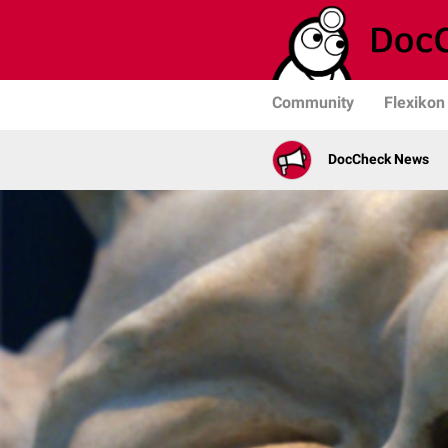
Community
Flexikon
DocCheck News