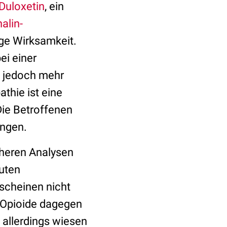
Duloxetin
, ein
alin-
nge Wirksamkeit.
ei einer
n jedoch mehr
thie ist eine
Die Betroffenen
ngen.
üheren Analysen
kuten
scheinen nicht
. Opioide dagegen
, allerdings wiesen