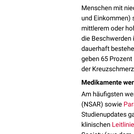
Menschen mit nied
und Einkommen) si
mittlerem oder ho
die Beschwerden i
dauerhaft besteh
geben 65 Prozent 
der Kreuzschmerze
Medikamente wen
Am häufigsten w
(NSAR) sowie
Par
Studienupdates g
klinischen
Leitlini