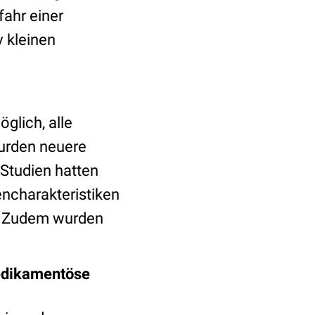
ahr einer
 kleinen
glich, alle
wurden neuere
 Studien hatten
encharakteristiken
g. Zudem wurden
medikamentöse