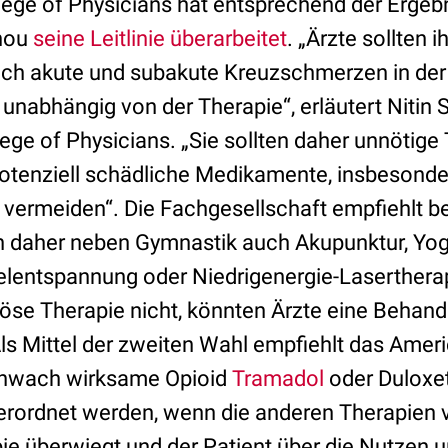
ege of Physicians hat entsprechend der Ergeb
hou
seine Leitlinie überarbeitet
. „Ärzte sollten 
sich akute und subakute Kreuzschmerzen in der
 unabhängig von der Therapie“, erläutert Nitin 
ege of Physicians. „Sie sollten daher unnötige
potenziell schädliche Medikamente, insbesonde
 vermeiden“. Die Fachgesellschaft empfiehlt b
daher neben Gymnastik auch Akupunktur, Yoga,
lentspannung oder Niedrigenergie-Lasertherap
se Therapie nicht, könnten Ärzte eine Behand
ls Mittel der zweiten Wahl empfiehlt das Amer
chwach wirksame Opioid
Tramadol
oder Duloxet
erordnet werden, wenn die anderen Therapien v
ie überwiegt und der Patient über die Nutzen u