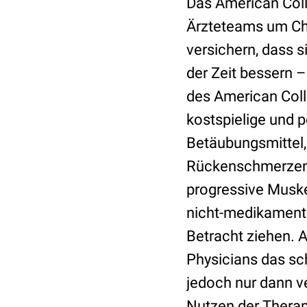
Das American Coll
Ärzteteams um C
versichern, dass 
der Zeit bessern –
des American Coll
kostspielige und 
Betäubungsmittel,
Rückenschmerzen 
progressive Muske
nicht-medikamentö
Betracht ziehen. A
Physicians das s
jedoch nur dann v
Nutzen der Therap