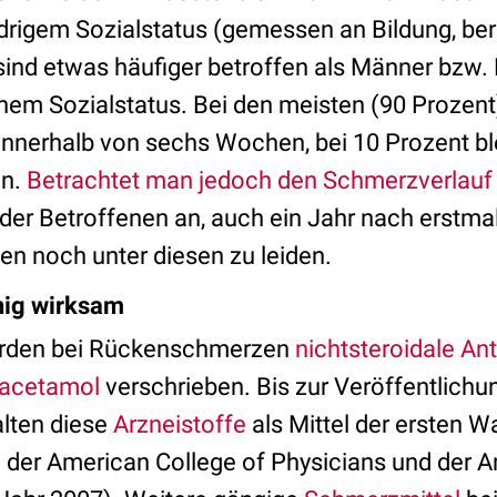
rigem Sozialstatus (gemessen an Bildung, beru
nd etwas häufiger betroffen als Männer bzw. 
hem Sozialstatus. Bei den meisten (90 Prozen
nnerhalb von sechs Wochen, bei 10 Prozent bl
en.
Betrachtet man jedoch den Schmerzverlauf 
der Betroffenen an, auch ein Jahr nach erstma
n noch unter diesen zu leiden.
ig wirksam
erden bei Rückenschmerzen
nichtsteroidale An
acetamol
verschrieben. Bis zur Veröffentlichu
alten
diese
Arzneistoffe
als Mittel der ersten W
e
der American College of Physicians und der 