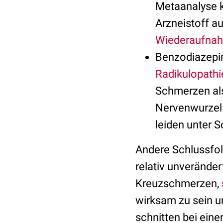
Metaanalyse k
Arzneistoff a
Wiederaufna
Benzodiazepin
Radikulopathi
Schmerzen als 
Nervenwurzel 
leiden unter
Andere Schlussfol
relativ unveränder
Kreuzschmerzen,
wirksam zu sein u
schnitten bei eine