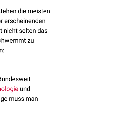
stehen die meisten
er erscheinenden
t nicht selten das
rschwemmt zu
n:
. Bundesweit
ologie
und
änge muss man