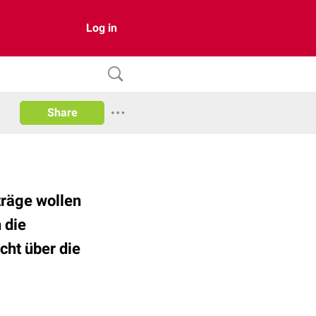
Log in
Share
räge wollen
 die
cht über die