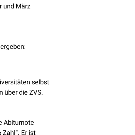
r und März
vergeben:
versitäten selbst
 über die ZVS.
e Abiturnote
Zahl“. Er ist