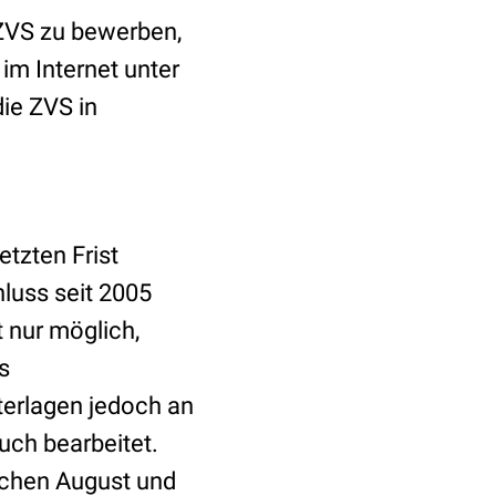
 ZVS zu bewerben,
im Internet unter
die ZVS in
etzten Frist
luss seit 2005
t nur möglich,
s
terlagen jedoch an
uch bearbeitet.
schen August und