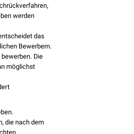
chrückverfahren,
geben werden
entscheidet das
stlichen Bewerbern.
 bewerben. Die
an möglichst
dert
eben.
n, die nach dem
chten.