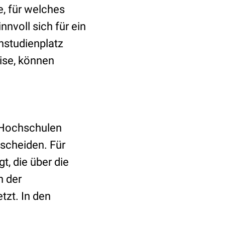
e, für welches
nvoll sich für ein
nstudienplatz
ise, können
 Hochschulen
tscheiden. Für
, die über die
n der
zt. In den