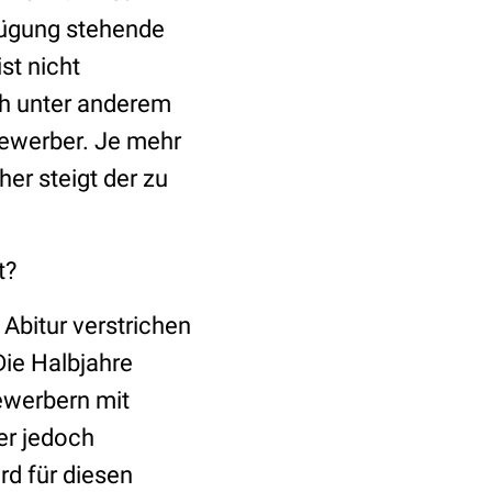
rfügung stehende
st nicht
ich unter anderem
Bewerber. Je mehr
er steigt der zu
t?
 Abitur verstrichen
 Die Halbjahre
ewerbern mit
er jedoch
rd für diesen