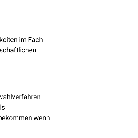
gkeiten im Fach
schaftlichen
swahlverfahren
ls
zu bekommen wenn