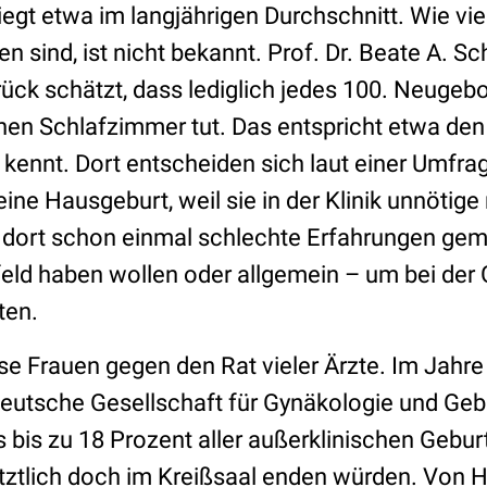
liegt etwa im langjährigen Durchschnitt. Wie vi
 sind, ist nicht bekannt. Prof. Dr. Beate A. S
rück schätzt, dass lediglich jedes 100. Neugeb
hen Schlafzimmer tut. Das entspricht etwa den
kennt. Dort entscheiden sich laut einer Umfra
eine Hausgeburt, weil sie in der Klinik unnötig
n, dort schon einmal schlechte Erfahrungen gem
ld haben wollen oder allgemein – um bei der 
ten.
se Frauen gegen den Rat vieler Ärzte. Im Jahr
Deutsche Gesellschaft für Gynäkologie und Gebu
s bis zu 18 Prozent aller außerklinischen Gebu
tztlich doch im Kreißsaal enden würden. Von