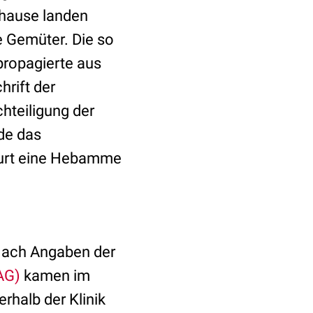
uhause landen
e Gemüter. Die so
propagierte aus
rift der
hteiligung der
de das
eburt eine Hebamme
 Nach Angaben der
UAG)
kamen im
rhalb der Klinik