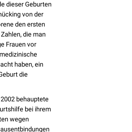
ele dieser Geburten
chücking von der
orene den ersten
 Zahlen, die man
ge Frauen vor
e medizinische
acht haben, ein
Geburt die
e 2002 behauptete
rtshilfe bei ihrem
rten wegen
 Hausentbindungen