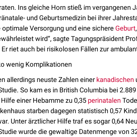
aten. Ins gleiche Horn stieß im vergangenen J
ränatale- und Geburtsmedizin bei ihrer Jahres
ne optimale Versorgung und eine sichere
Geburt
währleistet wird“, sagte Tagungspräsident Prof.
r riet auch bei risikolosen Fällen zur ambulan
ko wenig Komplikationen
 allerdings neuste Zahlen einer
kanadischen
tudie. So kam es in British Columbia bei 2.88
 Hilfe einer Hebamme zu 0,35
perinatalen
Todes
kenhaus starben dagegen statistisch 0,57 Kind
. Unter ärztlicher Hilfe traf es sogar 0,64 Ne
Studie wurde die gewaltige Datenmenge von 3