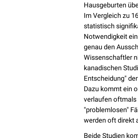
Hausgeburten über
Im Vergleich zu 1
statistisch signif
Notwendigkeit ei
genau den Ausschl
Wissenschaftler ni
kanadischen Studie
Entscheidung" der 
Dazu kommt ein of
verlaufen oftmals
"problemlosen" Fä
werden oft direkt 
Beide Studien ko