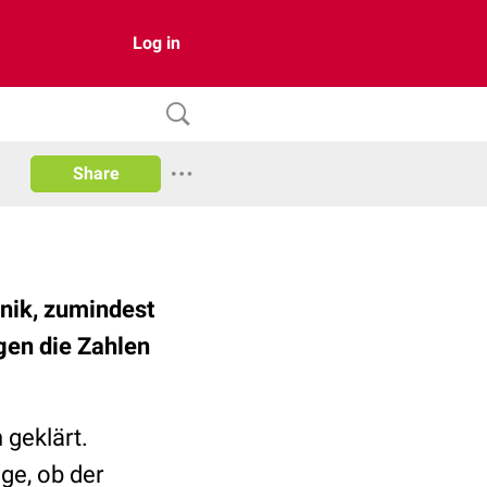
Log in
Share
inik, zumindest
gen die Zahlen
 geklärt.
ge, ob der