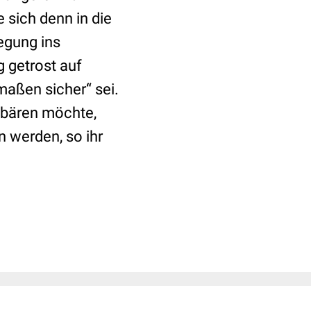
 sich denn in die
egung ins
g getrost auf
aßen sicher“ sei.
ebären möchte,
n werden, so ihr