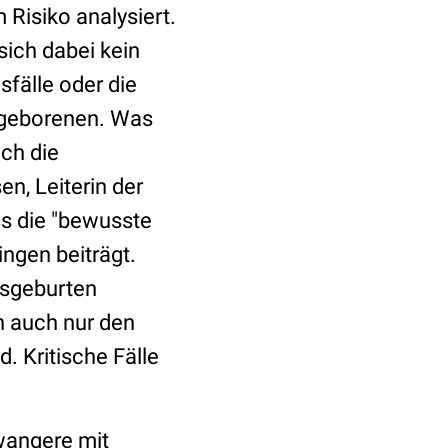
Risiko analysiert.
ich dabei kein
sfälle oder die
ugeborenen. Was
ch die
n, Leiterin der
ss die "bewusste
ngen beiträgt.
usgeburten
n auch nur den
. Kritische Fälle
wangere mit