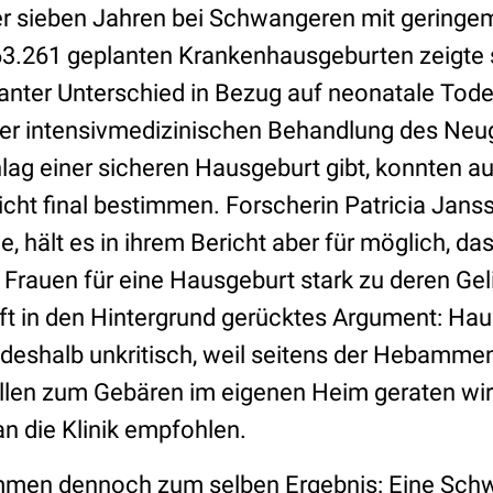
 sieben Jahren bei Schwangeren mit geringem 
63.261 geplanten Krankenhausgeburten zeigte s
ikanter Unterschied in Bezug auf neonatale Tode
ner intensivmedizinischen Behandlung des Ne
ag einer sicheren Hausgeburt gibt, konnten au
cht final bestimmen. Forscherin Patricia Jansse
, hält es in ihrem Bericht aber für möglich, da
Frauen für eine Hausgeburt stark zu deren Geli
t in den Hintergrund gerücktes Argument: Ha
 deshalb unkritisch, weil seitens der Hebamme
llen zum Gebären im eigenen Heim geraten wird
an die Klinik empfohlen.
mmen dennoch zum selben Ergebnis: Eine Sch