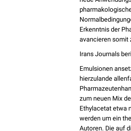
pharmakologischer
Normalbedingunge
Erkenntnis der P
avancieren somit 
Irans Journals ber
Emulsionen ansetz
hierzulande allen
Pharmazeutenhand 
zum neuen Mix der 
Ethylacetat etwa 
werden um ein the
Autoren. Die auf 