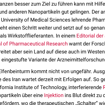
nzen besser zum Ziel zu führen kann mit Hilf
d anderen Nanopartikeln gut gelingen. Der a
University of Medical Sciences lehrende Pha
eht einen Schritt weiter und setzt auf so gena
ls Wirkstofflieferanten. In einem
Editorial de
al of Pharmaceutical Research
warnt der Forsc
eitet aber sein Land auf diese auch im Westen
 eingestufte Variante der Arzneimittelforschun
 Elfenbeinturm kommt nicht von ungefähr. Aus
le des Iran wartet derzeit mit Erfolgen auf. So 
ornia Institute of Technology, interferierende
opartikeln über eine
Injektion
ins Blut direkt zu
befördern, wo die therapeutischen „Schalter“ w