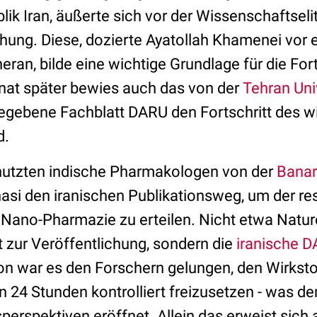
lik Iran, äußerte sich vor der Wissenschaftsel
ung. Diese, dozierte Ayatollah Khamenei vor 
heran, bilde eine wichtige Grundlage für die Fo
nat später bewies auch das von der
Tehran Uni
gebene Fachblatt DARU den Fortschritt des w
d.
nutzten indische Pharmakologen von der
Banar
asi den iranischen Publikationsweg, um der res
 Nano-Pharmazie zu erteilen. Nicht etwa Natu
it zur Veröffentlichung, sondern die
iranische 
n war es den Forschern gelungen, den Wirkst
n 24 Stunden kontrolliert freizusetzen - was 
rspektiven eröffnet. Allein das erweist sich 