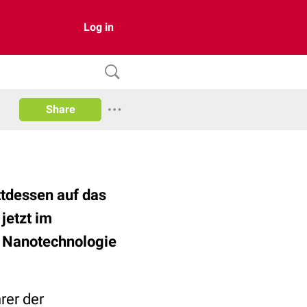
Log in
Share
ttdessen auf das
jetzt im
ie Nanotechnologie
rer der