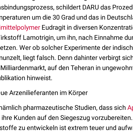
sbindungsprozess, schildert DARU das Prozed
emperaturen um die 30 Grad und das in Deutsch
imittelpolymer
Eudragit in diversen Konzentrat
Wirkstoff Lamotrigin, um ihn, nach Einnahme du
usetzen. Wer ob solcher Experimente der indisc
zelt, liegt falsch. Denn dahinter verbirgt sic
r Milliardenmarkt, auf den Teheran in ungewohn
ublikation hinweist.
eue Arzenilieferanten im Körper
nämlich pharmazeutische Studien, dass sich
A
 ihre Kunden auf den Siegeszug vorzubereiten. 
stoffe zu entwickeln ist extrem teuer und auf