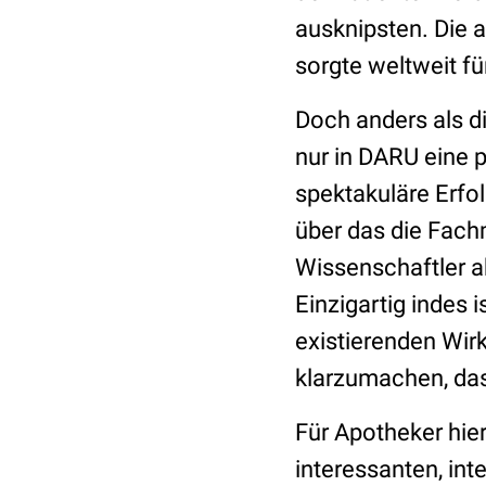
ausknipsten. Die
sorgte weltweit f
Doch anders als d
nur in DARU eine 
spektakuläre Erf
über das die Fach
Wissenschaftler ak
Einzigartig indes 
existierenden Wir
klarzumachen, das
Für Apotheker hie
interessanten, int