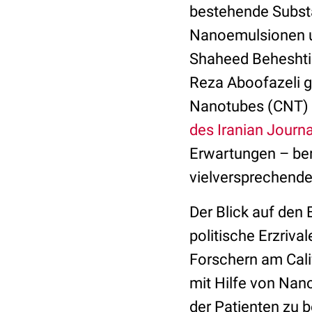
bestehende Substa
Nanoemulsionen un
Shaheed Beheshti 
Reza Aboofazeli g
Nanotubes (CNT) a
des Iranian Journ
Erwartungen – ber
vielversprechende
Der Blick auf den
politische Erzriva
Forschern am Calif
mit Hilfe von Nan
der Patienten zu 