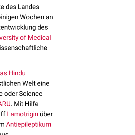
ite des Landes
einigen Wochen an
rtentwicklung des
versity of Medical
issenschaftliche
as Hindu
tlichen Welt eine
re oder Science
DARU
. Mit Hilfe
off
Lamotrigin
über
dem
Antiepileptikum
aus