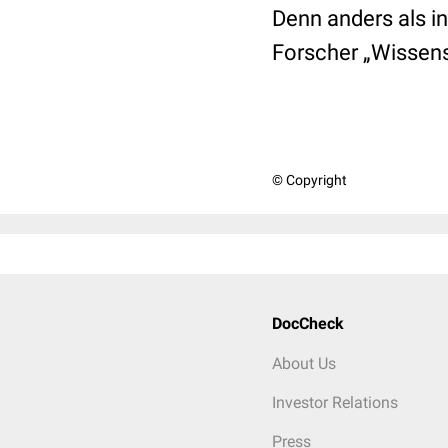
Denn anders als i
Forscher „Wissens
© Copyright
DocCheck
About Us
Investor Relations
Press