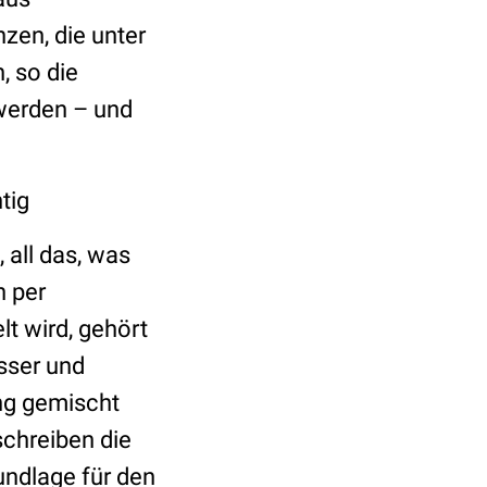
zen, die unter
 so die
werden – und
tig
all das, was
n per
t wird, gehört
asser und
ng gemischt
chreiben die
undlage für den