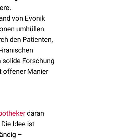
ere.
land von Evonik
ionen umhüllen
rch den Patienten,
h-iranischen
h solide Forschung
t offener Manier
potheker
daran
Die Idee ist
wändig –