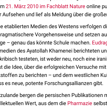
 am
21. März 2010 im Fachblatt Nature
online pu
ür Aufsehen und lief als Meldung über die groß
ie etablierten Medien des Westens verfolgen di
pragmatischere Vorgehensweise und setzen au
olge – genau das könnte Schule machen.
Eudrag
medien des Ayatollah Khamenei berichteten un
ribisch testeten, ist weder neu, noch eine iran
ist die Idee, über die erfolgreichen Versuche m
kstoffen zu berichten – und dem westlichen Kul
s es neue, potente Forschungsallianzen gibt.
rzulande bergen die persischen Publikationen m
ellektuellen Wert, aus dem die
Pharmazie
selbs