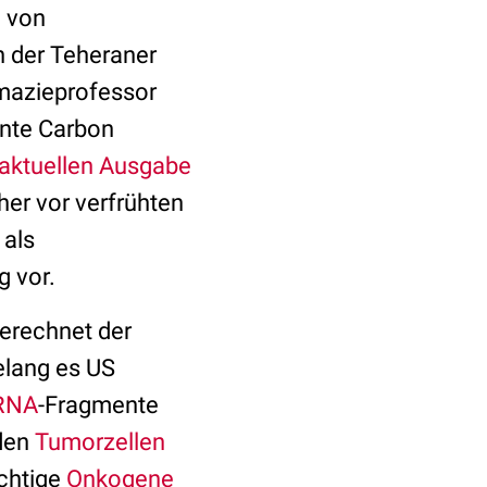
e von
n der Teheraner
rmazieprofessor
nnte Carbon
r aktuellen Ausgabe
her vor verfrühten
 als
g vor.
gerechnet der
gelang es US
RNA
-Fragmente
 den
Tumorzellen
ichtige
Onkogene