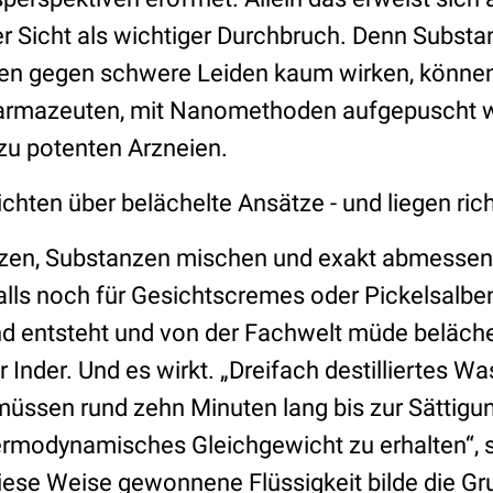
 Sicht als wichtiger Durchbruch. Denn Substan
n gegen schwere Leiden kaum wirken, können,
harmazeuten, mit Nanomethoden aufgepuscht 
zu potenten Arzneien.
ichten über belächelte Ansätze - und liegen rich
en, Substanzen mischen und exakt abmessen, 
falls noch für Gesichtscremes oder Pickelsalbe
entsteht und von der Fachwelt müde belächel
Inder. Und es wirkt. „Dreifach destilliertes W
müssen rund zehn Minuten lang bis zur Sättigu
rmodynamisches Gleichgewicht zu erhalten“, s
diese Weise gewonnene Flüssigkeit bilde die Gr