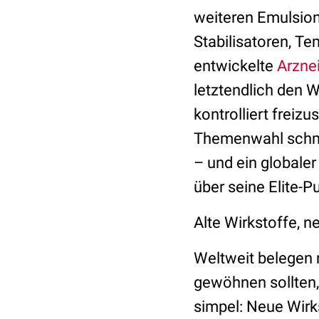
weiteren Emulsion
Stabilisatoren, T
entwickelte
Arzne
letztendlich den 
kontrolliert freiz
Themenwahl schmun
– und ein globale
über seine Elite-P
Alte Wirkstoffe, n
Weltweit belegen 
gewöhnen sollten,
simpel: Neue Wirk