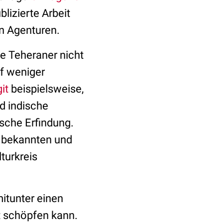
blizierte Arbeit
en Agenturen.
e Teheraner nicht
f weniger
it
beispielsweise,
d indische
ische Erfindung.
it bekannten und
turkreis
itunter einen
t schöpfen kann.