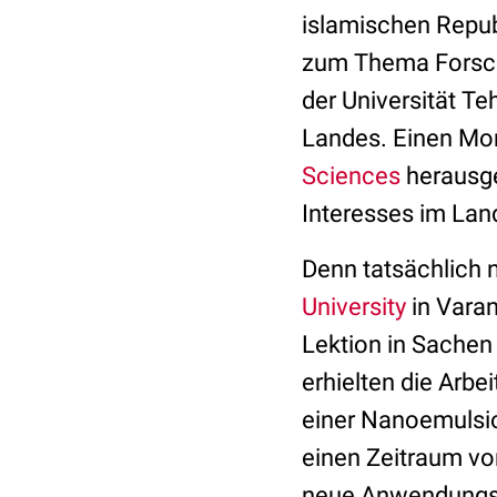
islamischen Repub
zum Thema Forsch
der Universität Te
Landes. Einen Mo
Sciences
herausge
Interesses im Lan
Denn tatsächlich 
University
in Varan
Lektion in Sachen
erhielten die Arbe
einer Nanoemulsio
einen Zeitraum vo
neue Anwendungspe