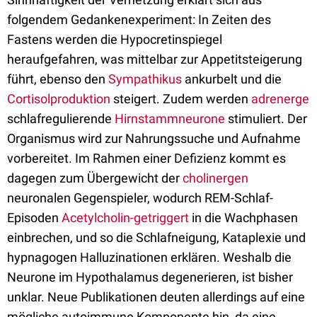
folgendem Gedankenexperiment: In Zeiten des
Fastens werden die Hypocretinspiegel
heraufgefahren, was mittelbar zur Appetitsteigerung
führt, ebenso den
Sympathikus
ankurbelt und die
Cortisolproduktion
steigert. Zudem werden
adrenerge
schlafregulierende
Hirnstammneurone
stimuliert. Der
Organismus wird zur Nahrungssuche und Aufnahme
vorbereitet. Im Rahmen einer Defizienz kommt es
dagegen zum Übergewicht der
cholinergen
neuronalen Gegenspieler, wodurch REM-Schlaf-
Episoden
Acetylcholin-getriggert
in die Wachphasen
einbrechen, und so die Schlafneigung, Kataplexie und
hypnagogen Halluzinationen erklären. Weshalb die
Neurone im Hypothalamus degenerieren, ist bisher
unklar. Neue Publikationen deuten allerdings auf eine
mögliche autoimmune Komponente hin, da eine