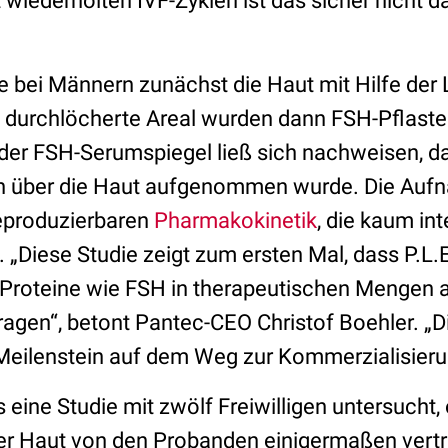
 wiederholten IVF-Zyklen ist das sicher nicht d
de bei Männern zunächst die Haut mit Hilfe der
as durchlöcherte Areal wurden dann FSH-Pflaste
der FSH-Serumspiegel ließ sich nachweisen, d
ich über die Haut aufgenommen wurde. Die Au
eproduzierbaren
Pharmakokinetik
, die kaum int
. „Diese Studie zeigt zum ersten Mal, dass P.L.
 Proteine wie FSH in therapeutischen Mengen a
ragen“, betont Pantec-CEO Christof Boehler. „Die
 Meilenstein auf dem Weg zur Kommerzialisieru
s eine Studie mit zwölf Freiwilligen untersucht,
r Haut von den Probanden einigermaßen vertr