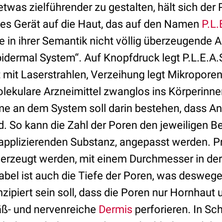
twas zielführender zu gestalten, hält sich der 
tes Gerät auf die Haut, das auf den Namen
P.L.
ine in ihrer Semantik nicht völlig überzeugende 
idermal System“. Auf Knopfdruck legt P.L.E.A.S
t mit Laserstrahlen, Verzeihung legt Mikroporen
ekulare Arzneimittel zwanglos ins Körperinne
e an dem System soll darin bestehen, dass An
d. So kann die Zahl der Poren den jeweiligen B
applizierenden Substanz, angepasst werden. P
 erzeugt werden, mit einem Durchmesser in de
bel ist auch die Tiefe der Poren, was deswegen
nzipiert sein soll, dass die Poren nur Hornhaut 
fäß- und nervenreiche
Dermis
perforieren. In Sch