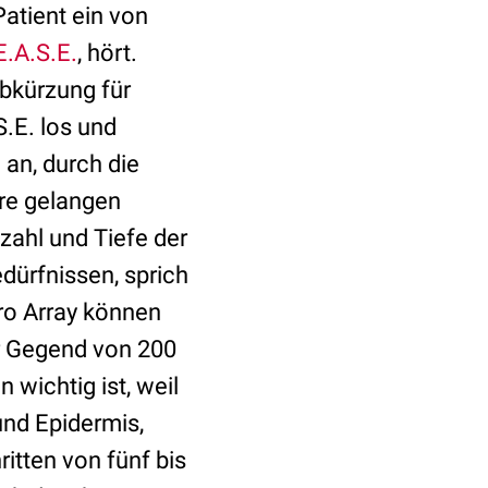
Patient ein von
E.A.S.E.
, hört.
Abkürzung für
.E. los und
 an, durch die
re gelangen
zahl und Tiefe der
edürfnissen, sprich
ro Array können
r Gegend von 200
 wichtig ist, weil
und Epidermis,
ritten von fünf bis