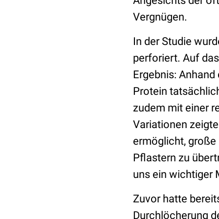
Angesichts der oft
Vergnügen.
In der Studie wur
perforiert. Auf d
Ergebnis: Anhand 
Protein tatsächl
zudem mit einer r
Variationen zeigte
ermöglicht, große
Pflastern zu übert
uns ein wichtiger
Zuvor hatte bereit
Durchlöcherung de