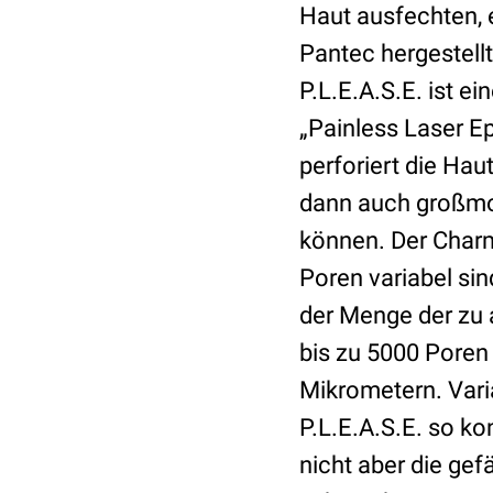
Haut ausfechten, e
Pantec hergestell
P.L.E.A.S.E. ist e
„Painless Laser Ep
perforiert die Hau
dann auch großmol
können. Der Charm
Poren variabel sin
der Menge der zu 
bis zu 5000 Poren
Mikrometern. Varia
P.L.E.A.S.E. so ko
nicht aber die ge