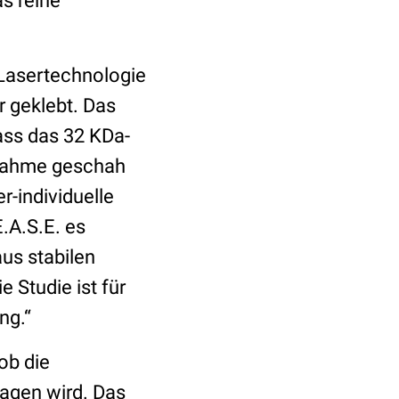
as reine
 Lasertechnologie
r geklebt. Das
ass das 32 KDa-
fnahme geschah
er-individuelle
E.A.S.E. es
us stabilen
 Studie ist für
ng.“
 ob die
agen wird. Das