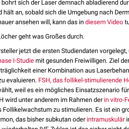
bohrt sich der Laser demnach abladierend dur
 hält an, sobald sich die Umgebung nach Derm
nauer ansehen will, kann das in
diesem Video
t
 Löcher geht was Großes durch.
rsteller jetzt die ersten Studiendaten vorgelegt
ase I-Studie
mit gesunden Freiwilligen. Ziel der
rträglichkeit einer Kombination aus Laserbeha
zu evaluieren.
FSH, das follikel-stimulierende
t, weil es ein mögliches Einsatzszenario für 
FSH wird unter anderem im Rahmen der
in vitro-F
 Follikelwachstum zu stimulieren. Es ist ein gr
rmon, das bisher subkutan oder
intramuskulär
i