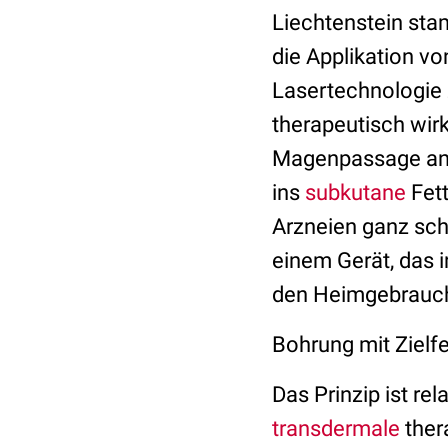
Liechtenstein st
die Applikation v
Lasertechnologie z
therapeutisch wir
Magenpassage anzu
ins
subkutane
Fett
Arzneien ganz sch
einem Gerät, das i
den Heimgebrauc
Bohrung mit Zielf
Das Prinzip ist re
transdermale
ther