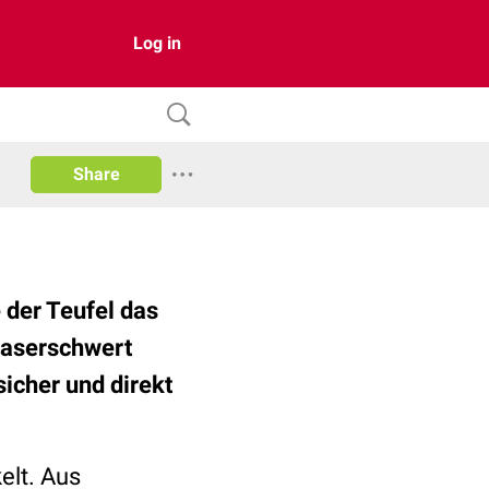
Log in
Share
e der Teufel das
 Laserschwert
icher und direkt
elt. Aus