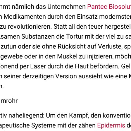
ammt nämlich das Unternehmen
Pantec Biosolu
on Medikamenten durch den Einsatz modernste
u revolutionieren. Statt all den teuer hergestel
ksamen Substanzen die Tortur mit der viel zu s
tun oder sie ohne Rücksicht auf Verluste, sp
gewebe oder in den Muskel zu injizieren, möc
onend per Laser durch die Haut befördern. Geli
n seiner derzeitigen Version aussieht wie eine
h.
ernrohr
lativ naheliegend: Um den Kampf, den konventio
apeutische Systeme mit der zähen
Epidermis
d