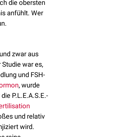
ch die obersten
is anfühlt. Wer
un.
, und zwar aus
 Studie war es,
ndlung und FSH-
 Hormon
, wurde
die P.L.E.A.S.E.-
ertilisation
oßes und relativ
njiziert wird.